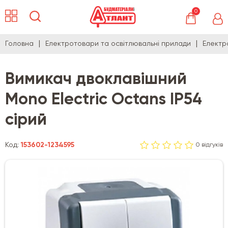
0
Головна
Електротовари та освітлювальні прилади
Електр
Вимикач двоклавішний
Mono Electric Octans IP54
сірий
Код:
153602-1234595
0 відгуків