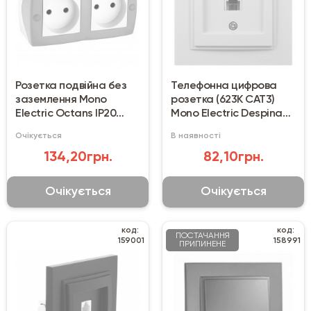
Розетка подвійна без
Телефонна цифрова
заземлення Mono
розетка (623K CAT3)
Electric Octans IP20
Mono Electric Despina
сіра
крем
Очікується
В наявності
134,20грн.
82,10грн.
Очікується
Очікується
код:
код:
ПОСТАЧАННЯ
159001
158991
ПРИПИНЕНЕ