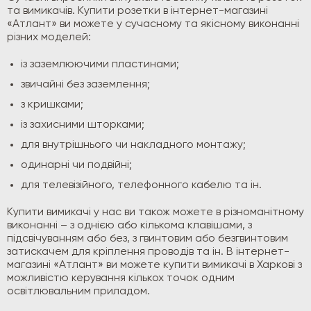
та вимикачів. Купити розетки в інтернет-магазині
«Атлант» ви можете у сучасному та якісному виконанні
різних моделей:
із заземлюючими пластинами;
звичайні без заземлення;
з кришками;
із захисними шторками;
для внутрішнього чи накладного монтажу;
одинарні чи подвійні;
для телевізійного, телефонного кабелю та ін.
Купити вимикачі у нас ви також можете в різноманітному
виконанні – з однією або кількома клавішами, з
підсвічуванням або без, з гвинтовим або безгвинтовим
затискачем для кріплення проводів та ін. В інтернет-
магазині «Атлант» ви можете купити вимикачі в Харкові з
можливістю керування кількох точок одним
освітлювальним приладом.