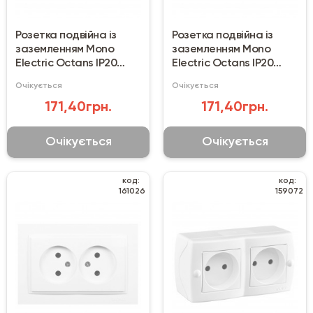
Розетка подвійна із
Розетка подвійна із
заземленням Mono
заземленням Mono
Electric Octans IP20
Electric Octans IP20
біла
сіра
Очікується
Очікується
171,40грн.
171,40грн.
Очікується
Очікується
код:
код:
161026
159072