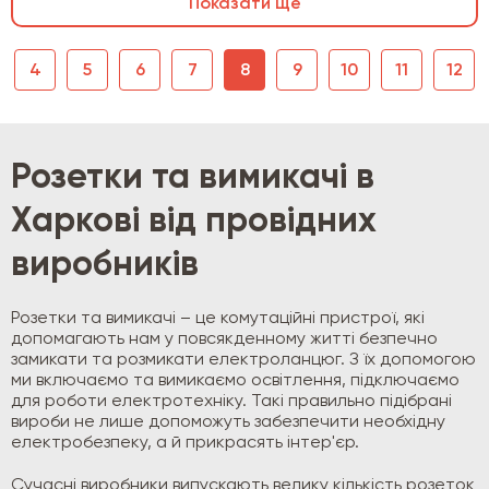
Показати ще
4
5
6
7
8
9
10
11
12
Розетки та вимикачі в
Харкові від провідних
виробників
Розетки та вимикачі – це комутаційні пристрої, які
допомагають нам у повсякденному житті безпечно
замикати та розмикати електроланцюг. З їх допомогою
ми включаємо та вимикаємо освітлення, підключаємо
для роботи електротехніку. Такі правильно підібрані
вироби не лише допоможуть забезпечити необхідну
електробезпеку, а й прикрасять інтер'єр.
Сучасні виробники випускають велику кількість розеток