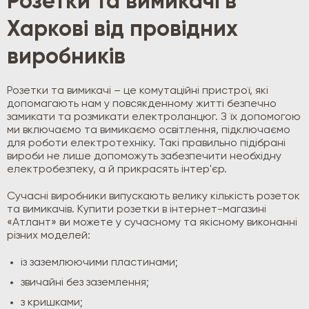
Розетки та вимикачі в
Харкові від провідних
виробників
Розетки та вимикачі – це комутаційні пристрої, які
допомагають нам у повсякденному житті безпечно
замикати та розмикати електроланцюг. З їх допомогою
ми включаємо та вимикаємо освітлення, підключаємо
для роботи електротехніку. Такі правильно підібрані
вироби не лише допоможуть забезпечити необхідну
електробезпеку, а й прикрасять інтер'єр.
Сучасні виробники випускають велику кількість розеток
та вимикачів. Купити розетки в інтернет-магазині
«Атлант» ви можете у сучасному та якісному виконанні
різних моделей:
із заземлюючими пластинами;
звичайні без заземлення;
з кришками;