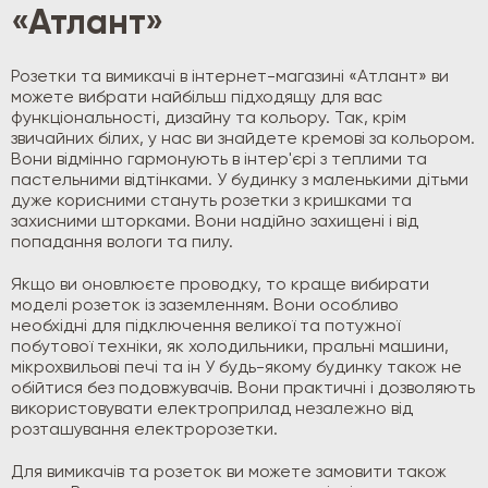
«Атлант»
Розетки та вимикачі в інтернет-магазині «Атлант» ви
можете вибрати найбільш підходящу для вас
функціональності, дизайну та кольору. Так, крім
звичайних білих, у нас ви знайдете кремові за кольором.
Вони відмінно гармонують в інтер'єрі з теплими та
пастельними відтінками. У будинку з маленькими дітьми
дуже корисними стануть розетки з кришками та
захисними шторками. Вони надійно захищені і від
попадання вологи та пилу.
Якщо ви оновлюєте проводку, то краще вибирати
моделі розеток із заземленням. Вони особливо
необхідні для підключення великої та потужної
побутової техніки, як холодильники, пральні машини,
мікрохвильові печі та ін У будь-якому будинку також не
обійтися без подовжувачів. Вони практичні і дозволяють
використовувати електроприлад незалежно від
розташування електророзетки.
Для вимикачів та розеток ви можете замовити також