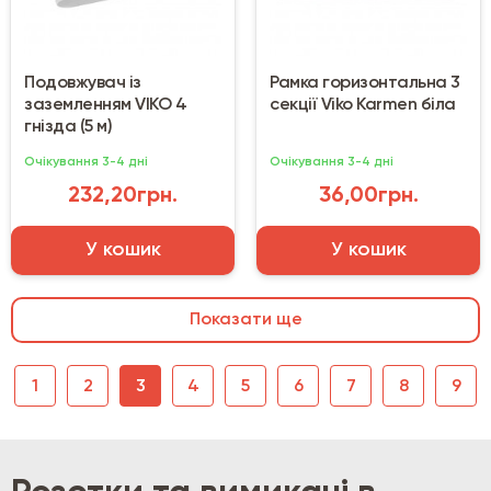
Подовжувач із
Рамка горизонтальна 3
заземленням VIKO 4
секції Viko Karmen біла
гнізда (5 м)
Очікування 3-4 дні
Очікування 3-4 дні
232,20грн.
36,00грн.
У кошик
У кошик
Показати ще
1
2
3
4
5
6
7
8
9