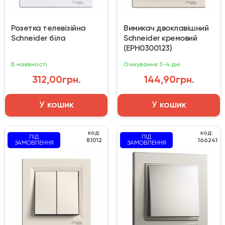
Розетка телевізійна
Вимикач двоклавішний
Schneider біла
Schneider кремовий
(EPH0300123)
В наявності
Очікування 3-4 дні
312,00грн.
144,90грн.
У кошик
У кошик
код:
код:
ПІД
ПІД
81012
166241
ЗАМОВЛЕННЯ
ЗАМОВЛЕННЯ