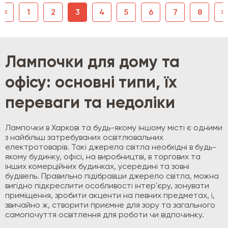
|<
1
2
3
4
5
6
7
8
>|
Лампочки для дому та
офісу: основні типи, їх
переваги та недоліки
Лампочки в Харкові та будь-якому іншому місті є одними
з найбільш затребуваних освітлювальних
електротоварів. Такі джерела світла необхідні в будь-
якому будинку, офісі, на виробництві, в торгових та
інших комерційних будинках, усередині та зовні
будівель. Правильно підібравши джерело світла, можна
вигідно підкреслити особливості інтер'єру, зонувати
приміщення, зробити акценти на певних предметах, і,
звичайно ж, створити приємне для зору та загального
самопочуття освітлення для роботи чи відпочинку.