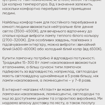
зустрінете такі позначення, як 2700К, 6000К та подібні.
Це колірна температура. Від її значення залежить,
наскільки комфортно перебуватиме у приміщенні
людині.
Найбільш комфортним для постійного перебування в
кімнаті людини вважається нейтральне біле денне
світло (3500-4500К), для вечірнього відпочинку до
спальні краще вибрати лампу теплого білого кольору
(2700-3200К). Для особливих завдань, пов'язаних з
підсвічуванням інтер'єру, можна вибрати і звичайний
білий (4600-6000К) або холодний білий колір (від 6500К).
Купити лампочку потрібно й відповідної потужності.
Традиційні 15-300 Вт ламп накалювання вважаються
еталонними, а більш сучасні типи лампочок
підбирають за відповідністю, наприклад, світлодіодні
мають світловіддачу щонайменше в 5 разів більшу, ніж
лампи накалювання, а люмінісцентні – у 7-8 разів.
В інтернет-магазині «Атлант» ви можете купити
лампочки накалювання, люмінісцентні, світлодіодні та
інші за доступними цінами та з гарантією виробника. Ми
надаємо власну доставку по місту, а також послугу