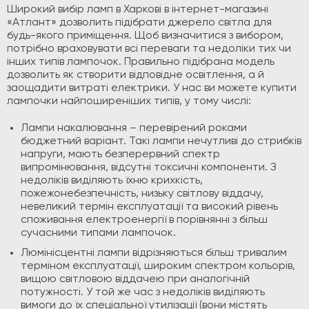
Широкий вибір ламп в Харкові в інтернет-магазині
«Атлант» дозволить підібрати джерело світла для
будь-якого приміщення. Щоб визначитися з вибором,
потрібно враховувати всі переваги та недоліки тих чи
інших типів лампочок. Правильно підібрана модель
дозволить як створити відповідне освітлення, а й
заощадити витраті електрики. У нас ви можете купити
лампочки найпоширеніших типів, у тому числі:
Лампи накалювання – перевірений роками
бюджетний варіант. Такі лампи нечутливі до стрибків
напруги, мають безперервний спектр
випромінювання, відсутні токсичні компоненти. З
недоліків виділяють їхню крихкість,
пожежонебезпечність, низьку світлову віддачу,
невеликий термін експлуатації та високий рівень
споживання електроенергії в порівнянні з більш
сучасними типами лампочок.
Люмінісцентні лампи відрізняються більш тривалим
терміном експлуатації, широким спектром кольорів,
вищою світловою віддачею при аналогічній
потужності. У той же час з недоліків виділяють
вимоги до їх спеціальної утилізації (вони містять