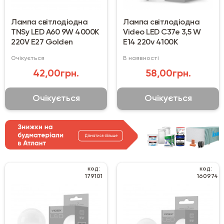
Лампа світлодіодна
Лампа світлодіодна
TNSy LED A60 9W 4000К
Video LED С37е 3,5 W
220V E27 Golden
E14 220v 4100К
Очікується
В наявності
42,00грн.
58,00грн.
Очікується
Очікується
код:
код:
179101
160974