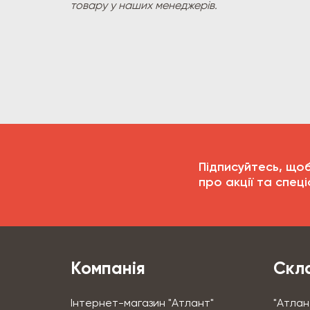
товару у наших менеджерів.
Підписуйтесь, що
про акції та спеці
Компанія
Скла
Інтернет-магазин "Атлант"
"Атлан