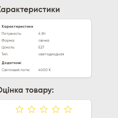
Характеристики
Характеристики
Потужність:
4 Вт
Форма:
свічка
Цоколь:
E27
Тип:
светодиодная
Додаткові
Світловий потік:
4000 К
Оцінка товару: