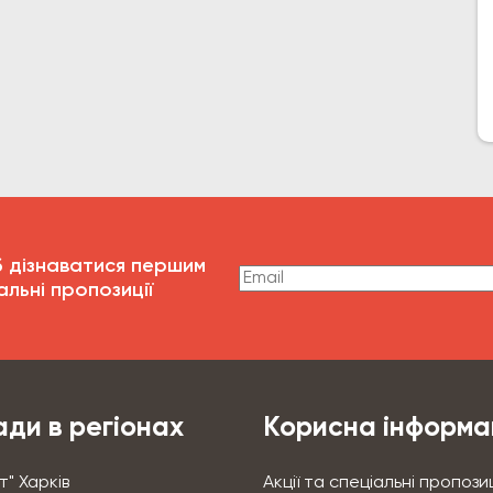
б дізнаватися першим
альні пропозиції
ди в регіонах
Корисна інформа
т" Харків
Акції та спеціальні пропозиц