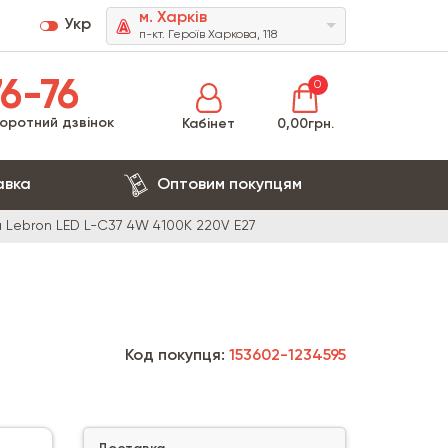
м. Харків
Укр
п-кт. Героїв Харкова, 118
6-76
0
оротний дзвінок
Кабінет
0,00грн.
авка
Оптовим покупцям
 Lebron LED L-C37 4W 4100K 220V E27
Код покупця:
153602-1234595