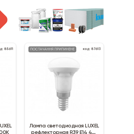
д: 85611
код: 87613
ПОСТАЧАННЯ ПРИПИНЕНЕ
LUXEL
Лампа светодиодная LUXEL
000K
рефлекторная R39 E14 4W