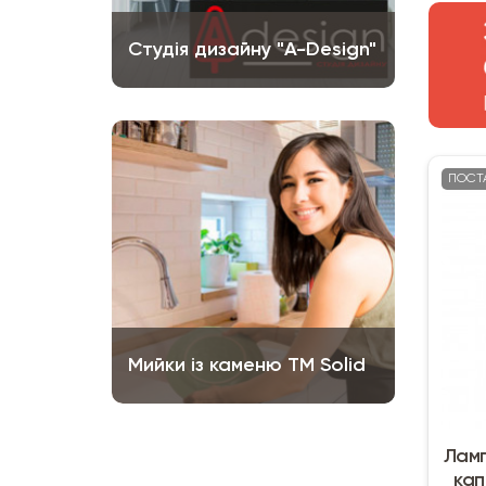
Студія дизайну "A-Design"
ПОСТ
Мийки із каменю ТМ Solid
Ламп
кап