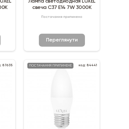
LUXEL
Лампа светодиодная LUXEL
00К
свеча C37 Е14 7W 3000К
Постачання припинено
Переглянути
: 87635
код: 84441
ПОСТАЧАННЯ ПРИПИНЕНЕ