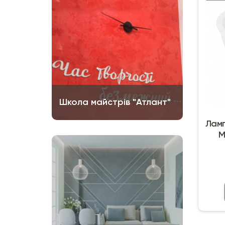
Школа майстрів "Атлант"
Ламп
M