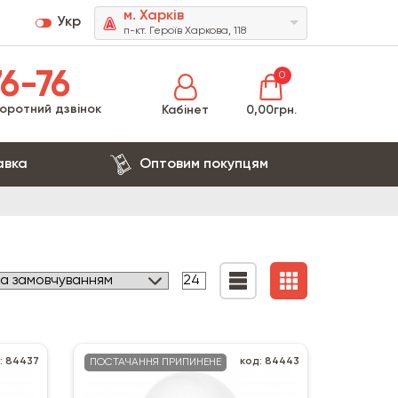
м. Харків
Укр
п-кт. Героїв Харкова, 118
6-76
0
оротний дзвінок
Кабінет
0,00грн.
авка
Оптовим покупцям
: 84437
код: 84443
ПОСТАЧАННЯ ПРИПИНЕНЕ