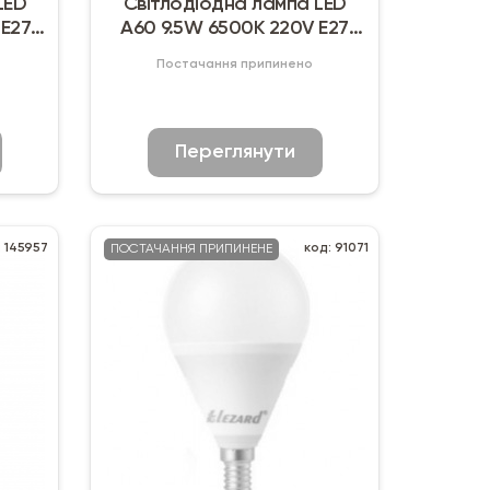
LED
Світлодіодна лампа LED
 E27
A60 9.5W 6500K 220V E27
Mono Lighting
Постачання припинено
Переглянути
: 145957
код: 91071
ПОСТАЧАННЯ ПРИПИНЕНЕ