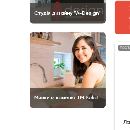
Студія дизайну "A-Design"
ПОСТ
Мийки із каменю ТМ Solid
Ла