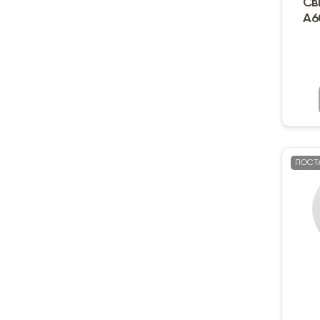
Св
A6
ПОСТ