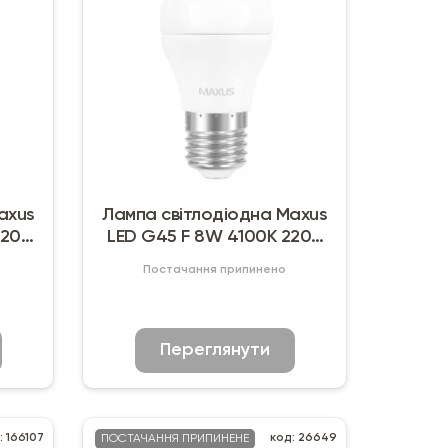
axus
Лампа світлодіодна Maxus
220V
LED G45 F 8W 4100K 220V
E27
Постачання припинено
Переглянути
: 166107
код: 26649
ПОСТАЧАННЯ ПРИПИНЕНЕ