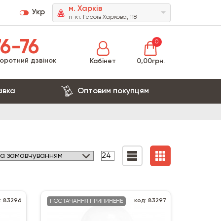
м. Харків
Укр
п-кт. Героїв Харкова, 118
6-76
0
оротний дзвінок
Кабінет
0,00грн.
авка
Оптовим покупцям
: 83296
код: 83297
ПОСТАЧАННЯ ПРИПИНЕНЕ