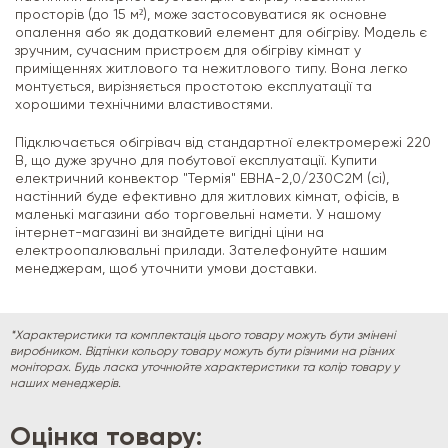
просторів (до 15 м²), може застосовуватися як основне
опалення або як додатковий елемент для обігріву. Модель є
зручним, сучасним пристроєм для обігріву кімнат у
приміщеннях житлового та нежитлового типу. Вона легко
монтується, вирізняється простотою експлуатації та
хорошими технічними властивостями.
Підключається обігрівач від стандартної електромережі 220
В, що дуже зручно для побутової експлуатації. Купити
електричний конвектор "Термія" ЕВНА-2,0/230С2М (сі),
настінний буде ефективно для житлових кімнат, офісів, в
маленькі магазини або торговельні намети. У нашому
інтернет-магазині ви знайдете вигідні ціни на
електроопалювальні прилади. Зателефонуйте нашим
менеджерам, щоб уточнити умови доставки.
*Характеристики та комплектація цього товару можуть бути змінені
виробником. Відтінки кольору товару можуть бути різними на різних
моніторах. Будь ласка уточнюйте характеристики та колір товару у
наших менеджерів.
Оцінка товару: