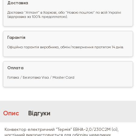
Доставка
Доставка "Атлант" в Харкові, або "Новою поштою" по всій Україні
(відправка за 100% предоплатою).
Гарантія
Офіційна гарантія виробника, обмін/повернення протягом 14 днів.
Оплата
Готівка / Безготівка Visa / Master Card
Опис
Відгуки
Конвектор електричний "Термія" ЕВНА-2,0/230С2М (сі),
настінний використовується для обігріву невеликих