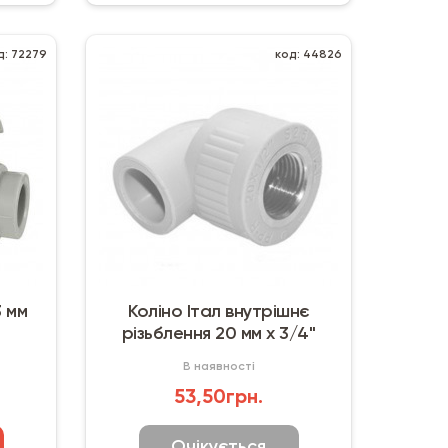
д: 72279
код: 44826
3 мм
Коліно Італ внутрішнє
різьблення 20 мм х 3/4"
В наявності
53,50грн.
Очікується