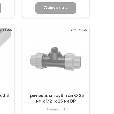
Очікується
д: 44758
код: 77875
х 3,3
Трійник для труб Італ Ø 25
мм х 1/2" х 25 мм ВР
В наявності