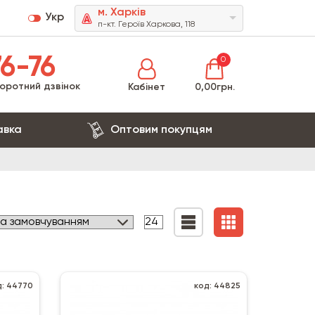
м. Харків
Укр
п-кт. Героїв Харкова, 118
6-76
0
оротний дзвінок
Кабінет
0,00грн.
авка
Оптовим покупцям
д: 44770
код: 44825