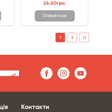
26,60грн.
Очікується
1
2
>|
ція
Контакти