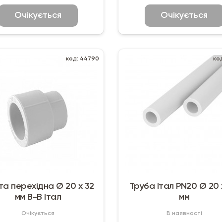
Очікується
Очікується
код: 44790
ко
а перехідна Ø 20 х 32
Труба Італ PN20 Ø 20 
мм В-В Італ
мм
Очікується
В наявності