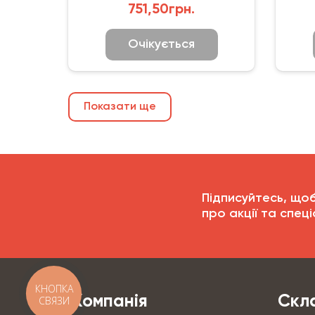
751,50грн.
Очікується
Показати ще
Підписуйтесь, що
про акції та спеці
КНОПКА
Компанія
Скла
СВЯЗИ