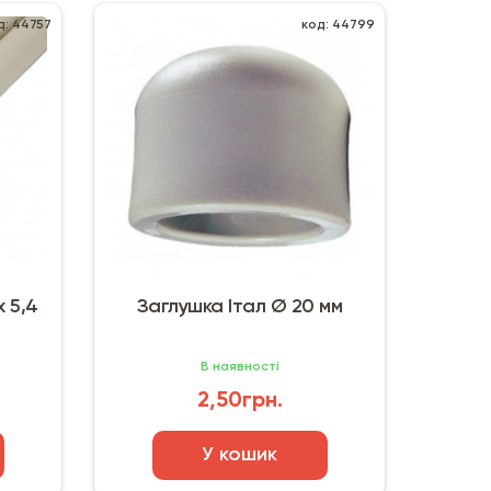
д: 44757
код: 44799
х 5,4
Заглушка Італ Ø 20 мм
В наявності
2,50грн.
У кошик