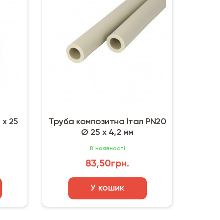
 х 25
Труба композитна Італ PN20
Ø 25 х 4,2 мм
В наявності
83,50грн.
У кошик