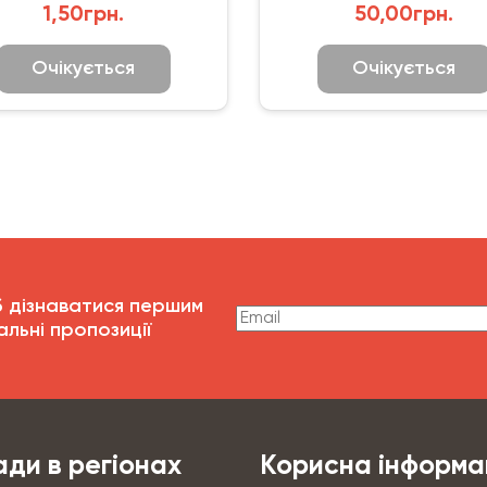
1,50грн.
50,00грн.
Очікується
Очікується
б дізнаватися першим
альні пропозиції
ди в регіонах
Корисна інформа