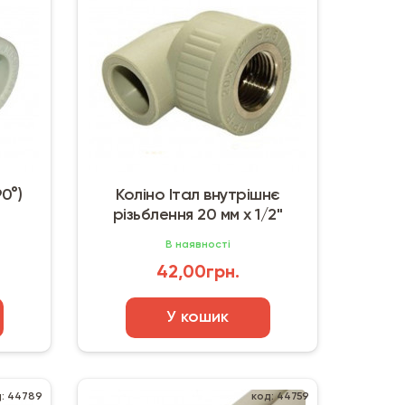
90°)
Коліно Італ внутрішнє
різьблення 20 мм х 1/2"
В наявності
42,00грн.
У кошик
д: 44789
код: 44759