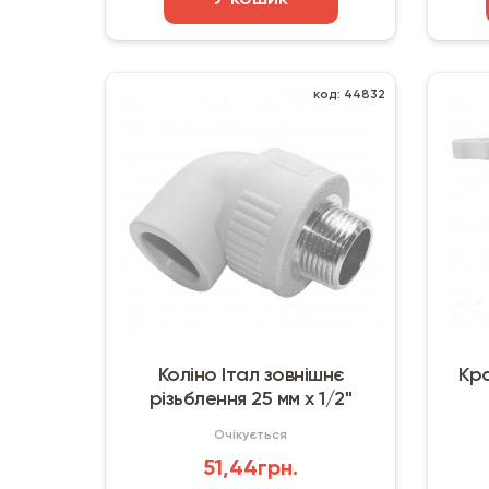
код: 44832
Коліно Італ зовнішнє
Кра
різьблення 25 мм х 1/2"
Очікується
51,44грн.