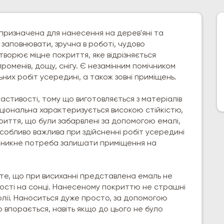
призначена для нанесення на дерев'яні та
 заповнювати, зручна в роботі, чудово
Утворює міцне покриття, яке відрізняється
роменів, дощу, снігу. Є незамінним помічником
их робіт усередині, а також зовні приміщень.
ластивості, тому що виготовляється з матеріалів
кціональна характеризується високою стійкістю,
риття, що були забарвлені за допомогою емалі,
собливо важлива при здійсненні робіт усередині
иникне потреба залишати приміщення на
 те, що при висиханні представлена емаль не
вості на сонці. Нанесеному покриттю не страшні
олії. Наноситься дуже просто, за допомогою
 впорається, навіть якщо до цього не було