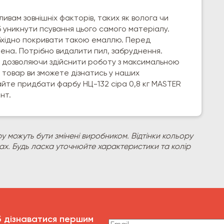
ливам зовнішніх факторів, таких як волога чи
уникнути псування цього самого матеріалу.
обхідно покривати такою емаллю. Перед
ена. Потрібно видалити пил, забруднення.
, дозволяючи здійснити роботу з максимальною
 товар ви зможете дізнатись у наших
айте придбати фарбу НЦ-132 сіра 0,8 кг MASTER
нт.
у можуть бути змінені виробником. Відтінки кольору
рах. Будь ласка уточнюйте характеристики та колір
б дізнаватися першим