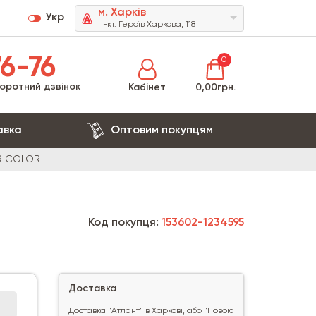
м. Харків
Укр
п-кт. Героїв Харкова, 118
6-76
0
оротний дзвінок
Кабінет
0,00грн.
авка
Оптовим покупцям
ER COLOR
Код покупця:
153602-1234595
Доставка
Доставка "Атлант" в Харкові, або "Новою