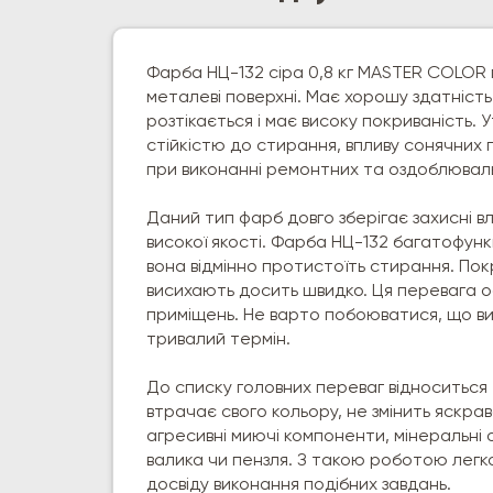
Фарба НЦ-132 сіра 0,8 кг MASTER COLOR 
металеві поверхні. Має хорошу здатність
розтікається і має високу покриваність. 
стійкістю до стирання, впливу сонячних п
при виконанні ремонтних та оздоблювальн
Даний тип фарб довго зберігає захисні в
високої якості. Фарба НЦ-132 багатофун
вона відмінно протистоїть стирання. Пок
висихають досить швидко. Ця перевага о
приміщень. Не варто побоюватися, що в
тривалий термін.
До списку головних переваг відноситься
втрачає свого кольору, не змінить яскра
агресивні миючі компоненти, мінеральні 
валика чи пензля. З такою роботою легко
досвіду виконання подібних завдань.