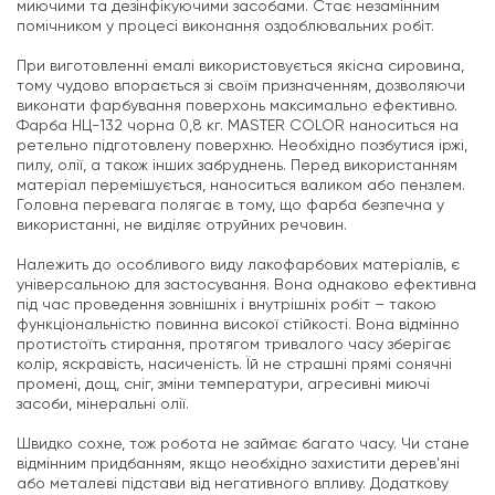
миючими та дезінфікуючими засобами. Стає незамінним
помічником у процесі виконання оздоблювальних робіт.
При виготовленні емалі використовується якісна сировина,
тому чудово впорається зі своїм призначенням, дозволяючи
виконати фарбування поверхонь максимально ефективно.
Фарба НЦ-132 чорна 0,8 кг. MASTER COLOR наноситься на
ретельно підготовлену поверхню. Необхідно позбутися іржі,
пилу, олії, а також інших забруднень. Перед використанням
матеріал перемішується, наноситься валиком або пензлем.
Головна перевага полягає в тому, що фарба безпечна у
використанні, не виділяє отруйних речовин.
Належить до особливого виду лакофарбових матеріалів, є
універсальною для застосування. Вона однаково ефективна
під час проведення зовнішніх і внутрішніх робіт – такою
функціональністю повинна високої стійкості. Вона відмінно
протистоїть стирання, протягом тривалого часу зберігає
колір, яскравість, насиченість. Їй не страшні прямі сонячні
промені, дощ, сніг, зміни температури, агресивні миючі
засоби, мінеральні олії.
Швидко сохне, тож робота не займає багато часу. Чи стане
відмінним придбанням, якщо необхідно захистити дерев'яні
або металеві підстави від негативного впливу. Додаткову