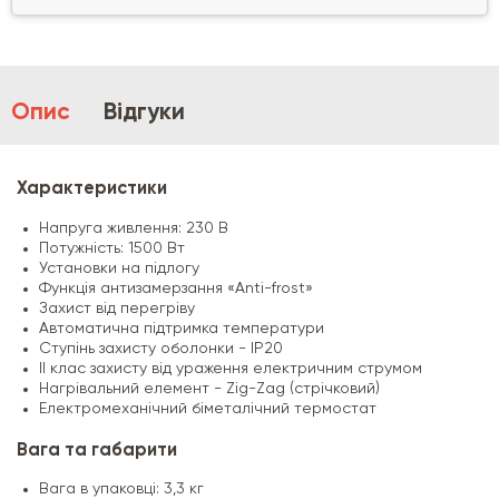
Опис
Відгуки
Характеристики
Напруга живлення: 230 В
Потужність: 1500 Вт
Установки на підлогу
Функція антизамерзання «Anti-frost»
Захист від перегріву
Автоматична підтримка температури
Ступінь захисту оболонки - IР20
II клас захисту від ураження електричним струмом
Нагрівальний елемент - Zig-Zag (стрічковий)
Електромеханічний біметалічний термостат
Вага та габарити
Вага в упаковці: 3,3 кг