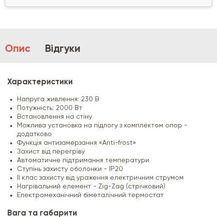
Опис
Відгуки
Характеристики
Напруга живлення: 230 В
Потужність: 2000 Вт
Встановлення на стіну
Можлива установка на підлогу з комплектом опор -
додатково
Функція антизамерзання «Anti-frost»
Захист від перегріву
Автоматичне підтримання температури
Ступінь захисту оболонки - IР20
II клас захисту від ураження електричним струмом
Нагрівальний елемент - Zig-Zag (стрічковий)
Електромеханічний біметалічний термостат
Вага та габарити