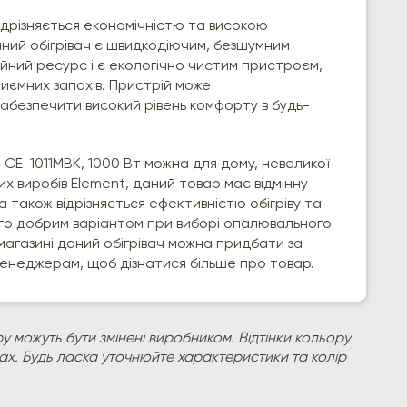
ідрізняється економічністю та високою
аний обігрівач є швидкодіючим, безшумним
йний ресурс і є екологічно чистим пристроєм,
риємних запахів. Пристрій може
забезпечити високий рівень комфорту в будь-
CE-1011MBK, 1000 Вт можна для дому, невеликої
их виробів Element, даний товар має відмінну
 а також відрізняється ефективністю обігріву та
його добрим варіантом при виборі опалювального
магазині даний обігрівач можна придбати за
енеджерам, щоб дізнатися більше про товар.
у можуть бути змінені виробником. Відтінки кольору
рах. Будь ласка уточнюйте характеристики та колір