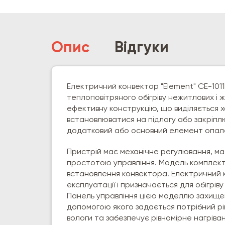
Опис
Відгуки
Електричний конвектор "Element" CE-1011
теплоповітряного обігріву нежитлових і 
ефективну конструкцію, що виділяється
встановлюватися на підлогу або закріплю
додатковий або основний елемент опал
Пристрій має механічне регулювання, має
простотою управління. Модель комплекту
встановлення конвектора. Електричний к
експлуатації і призначається для обігрів
Панель управління цією моделлю захищена
допомогою якого задається потрібний рі
вологи та забезпечує рівномірне нагріван