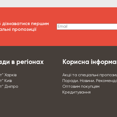
б дізнаватися першим
альні пропозиції
ди в регіонах
Корисна інформа
т" Харків
Акції та спеціальні пропозиц
" Київ
Поради. Новини. Рекоменда
т" Дніпро
Оптовим покупцям
Кредитування