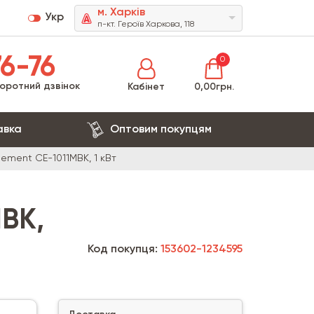
м. Харків
Укр
п-кт. Героїв Харкова, 118
6-76
0
оротний дзвінок
Кабінет
0,00грн.
авка
Оптовим покупцям
ement CE-1011MBK, 1 кВт
MBK,
Код покупця:
153602-1234595