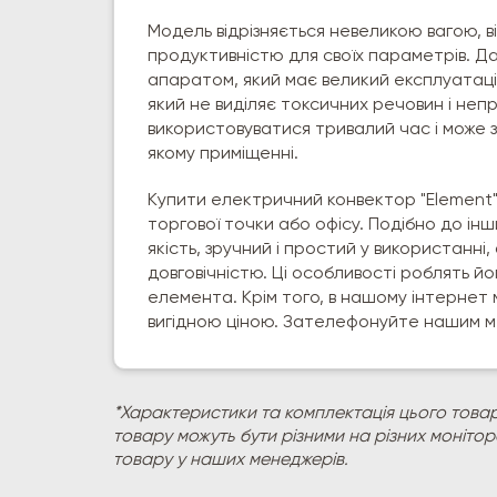
Модель відрізняється невеликою вагою, в
продуктивністю для своїх параметрів. Д
апаратом, який має великий експлуатаці
який не виділяє токсичних речовин і неп
використовуватися тривалий час і може 
якому приміщенні.
Купити електричний конвектор "Element" 
торгової точки або офісу. Подібно до інш
якість, зручний і простий у використанні,
довговічністю. Ці особливості роблять 
елемента. Крім того, в нашому інтернет 
вигідною ціною. Зателефонуйте нашим м
*Характеристики та комплектація цього товар
товару можуть бути різними на різних моніто
товару у наших менеджерів.