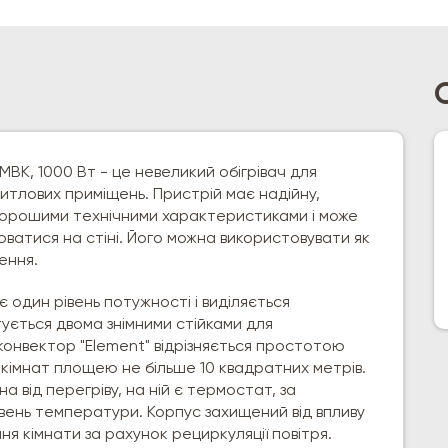
MBK, 1000 Вт - це невеликий обігрівач для
житлових приміщень. Пристрій має надійну,
 хорошими технічними характеристиками і може
ватися на стіні. Його можна використовувати як
ення.
 один рівень потужності і виділяється
ється двома знімними стійками для
онвектор "Element" відрізняється простотою
у кімнат площею не більше 10 квадратних метрів.
 від перегріву, на ній є термостат, за
вень температури. Корпус захищений від впливу
ня кімнати за рахунок рециркуляції повітря.