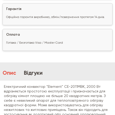
Гарантія
Офіційна гарантія виробника, обмін/повернення протягом 14 днів.
Оплата
Готівка / Безготівка Visa / Master Card
Опис
Відгуки
Електричний конвектор "Element" CE-2011MBK, 2000 Вт
відрізняється простотою експлуатації і призначається для
обігріву кімнат площею не більше 20 квадратних метрів. З
себе є невеликий апарат для теплоповітряного обігріву
квадратної форми. Може використовуватись для обігріву
нежитлових та житлових приміщень. Також він підходить для
застосування як додатковий або основний опалювальний