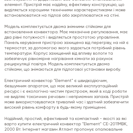
елемент. Пристрій має надійну, ефективну конструкцію, що
виділяється хорошими технічними характеристиками і може
встановлюватися на підлозі або закріплюватися на стіні.
Модель комплектується двома знімними стійками для
встановлення конвектора. Має механічне регулювання, має
два рівні потужності і виділяється простотою управління.
Панель керування пристрою захищена від перегріву, на ній є
термостат, за допомогою якого задається потрібний рівень
температури. Корпус захищений від впливу вологи та
забезпечує рівномірне нагрівання кімнати за рахунок
рециркуляції повітря. Модель комплектується двома
стійками, що знімаються для підлогової установки виробу.
Електричний конвектор "Element" є швидкодіючим,
безшумним апаратом, що має великий експлуатаційний
ресурс і є екологічно чистим пристроєм, який в ході роботи
не виділяє токсичних речовин і неприємних запахів. Пристрій
може використовуватися тривалий час і здатний забезпечити
високий рівень комфорту в будь-якому приміщенні.
Надійний, простий, ефективний та компактний - якості за які
варто купити електричний конвектор "Element" CE-2011MBK,
2000 Вт. Інтернет магазин Атлант пропонує опалювальне