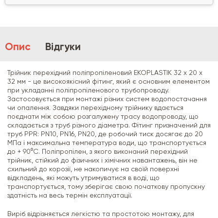
Опис
Відгуки
Трійник перехідний поліпропіленовий EKOPLASTIK 32 х 20 х
32 мм - це високоякісний фітинг, який є основним елементом
при укладанні поліпропіленового трубопроводу.
Застосовується при монтажі різних систем водопостачання
чи опалення. Завдяки перехідному трійнику вдається
поєднати між собою розгалужену трасу водопроводу, що
складається з труб різного діаметра. Фітинг призначений для
труб PPR: PN10, PN16, PN20, де робочий тиск досягає до 20
МПа і максимальна температура води, що транспортується
до + 90⁰С. Поліпропілен, з якого виконаний перехідний
трійник, стійкий до фізичних і хімічних навантажень, він не
схильний до корозії, не накопичує на своїй поверхні
відкладень, які можуть утримуватися в воді, що
транспортується, тому зберігає свою початкову пропускну
здатність на весь термін експлуатації.
Виріб відрізняється легкістю та простотою монтажу, для