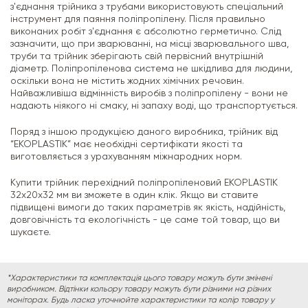
з'єднання трійника з трубами використовують спеціальний
інструмент для паяння поліпропілену. Після правильно
виконаних робіт з'єднання є абсолютно герметично. Слід
зазначити, що при зварюванні, на місці зварювального шва,
труби та трійник зберігають свій первісний внутрішній
діаметр. Поліпропіленова система не шкідлива для людини,
оскільки вона не містить жодних хімічних речовин.
Найважливіша відмінність виробів з поліпропілену - вони не
надають ніякого ні смаку, ні запаху воді, що транспортується.
Поряд з іншою продукцією даного виробника, трійник від
“EKOPLASTIK” має необхідні сертифікати якості та
виготовляється з урахуванням міжнародних норм.
Купити трійник перехідний поліпропіленовий EKOPLASTIK
32х20х32 мм ви зможете в один клік. Якщо ви ставите
підвищені вимоги до таких параметрів як якість, надійність,
довговічність та екологічність - це саме той товар, що ви
шукаєте.
*Характеристики та комплектація цього товару можуть бути змінені
виробником. Відтінки кольору товару можуть бути різними на різних
моніторах. Будь ласка уточнюйте характеристики та колір товару у