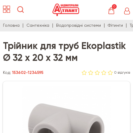
0
Головна
Сантехніка
Водопровідні системи
Фітинги
Т
Трійник для труб Ekoplastik
Ø 32 х 20 х 32 мм
Код:
153602-1234595
0 відгуків