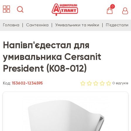
0
Головна
Сантехніка
Умивальники та мийки
П'єдестали
Напівп'єдестал для
умивальника Cersanit
President (K08-012)
Код:
153602-1234595
0 відгуків