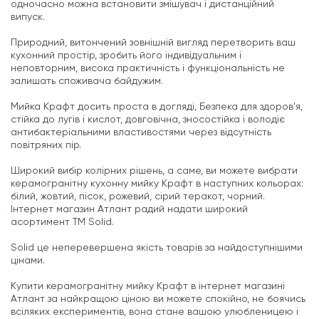
одночасно можна встановити змішувач і дистанційний
випуск.
Природний, витончений зовнішній вигляд перетворить ваш
кухонний простір, зробить його індивідуальним і
неповторним, висока практичність і функціональність не
залишать споживача байдужим.
Мийка Крафт досить проста в догляді, Безпека для здоров'я,
стійка до лугів і кислот, довговічна, зносостійка і володіє
антибактеріальними властивостями через відсутність
повітряних пір.
Широкий вибір колірних рішень, а саме, ви можете вибрати
керамогранітну кухонну мийку Крафт в наступних кольорах:
білий, жовтий, пісок, рожевий, сірий теракот, чорний.
Інтернет магазин Атлант радий надати широкий
асортимент ТМ Solid.
Solid це неперевершена якість товарів за найдоступнішими
цінами.
Купити керамогранітну мийку Крафт в інтернет магазині
Атлант за найкращою ціною ви можете спокійно, не боячись
всіляких експериментів, вона стане вашою улюбленицею і