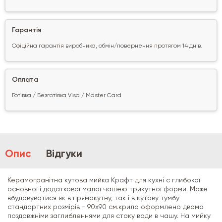
Гарантія
Офіційна гарантія виробника, обмін/повернення протягом 14 днів.
Оплата
Готівка / Безготівка Visa / Master Card
Опис
Відгуки
Керамогранітна кутова мийка Крафт для кухні c глибокої
основної і додаткової малої чашею трикутної форми. Може
вбудовуватися як в прямокутну, так і в кутову тумбу
стандартних розмірів - 90х90 см.крило оформлено двома
поздовжніми заглибленнями для стоку води в чашу. На мийку