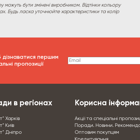
у можуть бути змінені виробником. Відтінки кольору
рах. Будь ласка уточнюйте характеристики та колір
б дізнаватися першим
альні пропозиції
ди в регіонах
Корисна інформа
т" Харків
Акції та спеціальні пропозиц
" Київ
Поради. Новини. Рекоменда
т" Дніпро
Оптовим покупцям
Кредитування