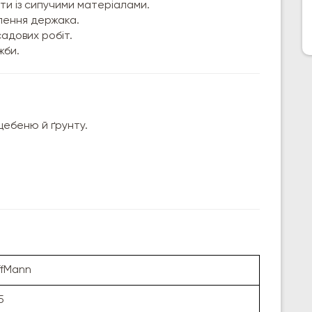
и із сипучими матеріалами.
плення держака.
садових робіт.
жби.
щебеню й ґрунту.
fMann
5