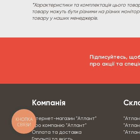
*Характеристики та комплектація цього товар
товару можуть бути різними на різних моніто
товару у наших менеджерів.
Підписуйтесь, що
про акції та спеці
Компанія
Скла
Інтернет-магазин "Атлант"
"Атлан
КНОПКА
СВЯЗИ
Про компанію "Атлант"
"Атлант
Оплата та доставка
"Атлан
Гарантії та якість