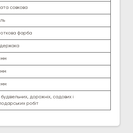
ата совкова
ль
откова фарба
 держака
 мм
 мм
 мм
 будівельних, дорожніх, садових і
подарських робіт