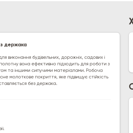
ез держака
ля виконання будівельних, дорожніх, садових і
полотну вона ефективно підходить для роботи з
ігом та іншими сипучими матеріалами. Робоча
исне молоткове покриття, яке підвищує стійкість
ставляється без держака.
ї.