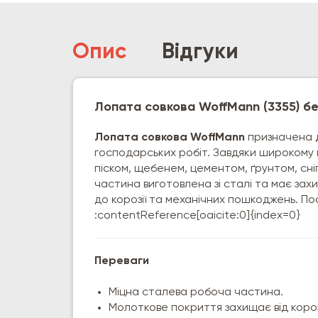
Опис
Відгуки
Лопата совкова WoffMann (3355) б
Лопата совкова WoffMann
призначена д
господарських робіт. Завдяки широкому 
піском, щебенем, цементом, ґрунтом, сн
частина виготовлена зі сталі та має зах
до корозії та механічних пошкоджень. По
:contentReference[oaicite:0]{index=0}
Переваги
Міцна сталева робоча частина.
Молоткове покриття захищає від корозі