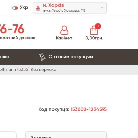
м. Харків
Укр
п-кт. Героїв Харкова, 118
6-76
0
оротний дзвінок
Кабінет
0,00грн.
авка
Оптовим покупцям
ffmann (3355) без держака
Код покупця:
153602-1234595