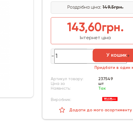
Роздрібна ціна:
149.5грн.
143,60грн.
Інтернет ціна
У кошик
Придбати в один к
Артикул товару:
237549
Ціна за
шт
Наявність:
Так
Виробник:
Додати до мого асортименту