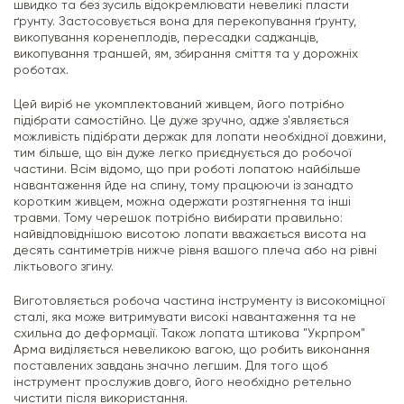
швидко та без зусиль відокремлювати невеликі пласти
ґрунту. Застосовується вона для перекопування ґрунту,
викопування коренеплодів, пересадки саджанців,
викопування траншей, ям, збирання сміття та у дорожніх
роботах.
Цей виріб не укомплектований живцем, його потрібно
підібрати самостійно. Це дуже зручно, адже з'являється
можливість підібрати держак для лопати необхідної довжини,
тим більше, що він дуже легко приєднується до робочої
частини. Всім відомо, що при роботі лопатою найбільше
навантаження йде на спину, тому працюючи із занадто
коротким живцем, можна одержати розтягнення та інші
травми. Тому черешок потрібно вибирати правильно:
найвідповіднішою висотою лопати вважається висота на
десять сантиметрів нижче рівня вашого плеча або на рівні
ліктьового згину.
Виготовляється робоча частина інструменту із високоміцної
сталі, яка може витримувати високі навантаження та не
схильна до деформації. Також лопата штикова "Укрпром"
Арма виділяється невеликою вагою, що робить виконання
поставлених завдань значно легшим. Для того щоб
інструмент прослужив довго, його необхідно ретельно
чистити після використання.