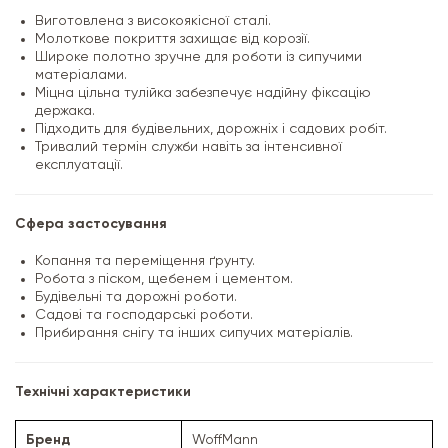
Виготовлена з високоякісної сталі.
Молоткове покриття захищає від корозії.
Широке полотно зручне для роботи із сипучими
матеріалами.
Міцна цільна тулійка забезпечує надійну фіксацію
держака.
Підходить для будівельних, дорожніх і садових робіт.
Тривалий термін служби навіть за інтенсивної
експлуатації.
Сфера застосування
Копання та переміщення ґрунту.
Робота з піском, щебенем і цементом.
Будівельні та дорожні роботи.
Садові та господарські роботи.
Прибирання снігу та інших сипучих матеріалів.
Технічні характеристики
Бренд
WoffMann