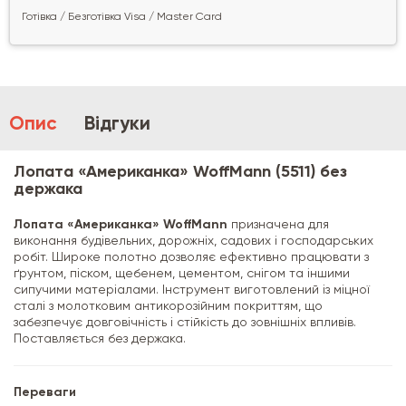
Готівка / Безготівка Visa / Master Card
Опис
Відгуки
Лопата «Американка» WoffMann (5511) без
держака
Лопата «Американка» WoffMann
призначена для
виконання будівельних, дорожніх, садових і господарських
робіт. Широке полотно дозволяє ефективно працювати з
ґрунтом, піском, щебенем, цементом, снігом та іншими
сипучими матеріалами. Інструмент виготовлений із міцної
сталі з молотковим антикорозійним покриттям, що
забезпечує довговічність і стійкість до зовнішніх впливів.
Поставляється без держака.
Переваги