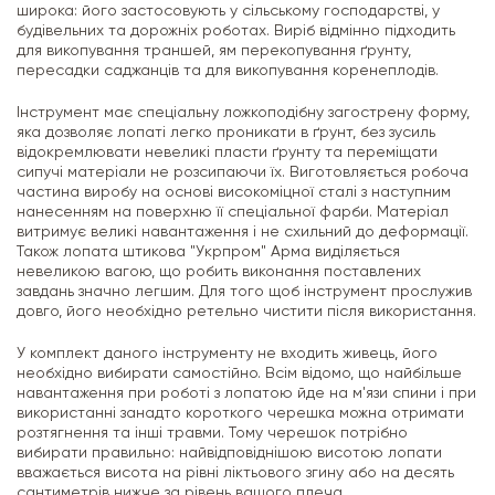
широка: його застосовують у сільському господарстві, у
будівельних та дорожніх роботах. Виріб відмінно підходить
для викопування траншей, ям перекопування ґрунту,
пересадки саджанців та для викопування коренеплодів.
Інструмент має спеціальну ложкоподібну загострену форму,
яка дозволяє лопаті легко проникати в ґрунт, без зусиль
відокремлювати невеликі пласти ґрунту та переміщати
сипучі матеріали не розсипаючи їх. Виготовляється робоча
частина виробу на основі високоміцної сталі з наступним
нанесенням на поверхню її спеціальної фарби. Матеріал
витримує великі навантаження і не схильний до деформації.
Також лопата штикова "Укрпром" Арма виділяється
невеликою вагою, що робить виконання поставлених
завдань значно легшим. Для того щоб інструмент прослужив
довго, його необхідно ретельно чистити після використання.
У комплект даного інструменту не входить живець, його
необхідно вибирати самостійно. Всім відомо, що найбільше
навантаження при роботі з лопатою йде на м'язи спини і при
використанні занадто короткого черешка можна отримати
розтягнення та інші травми. Тому черешок потрібно
вибирати правильно: найвідповіднішою висотою лопати
вважається висота на рівні ліктьового згину або на десять
сантиметрів нижче за рівень вашого плеча.