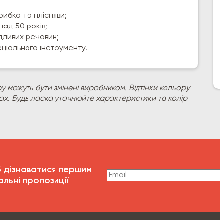
рибка та плісняви;
над 50 років;
ідливих речовин;
ціального інструменту.
у можуть бути змінені виробником. Відтінки кольору
рах. Будь ласка уточнюйте характеристики та колір
б дізнаватися першим
альні пропозиції