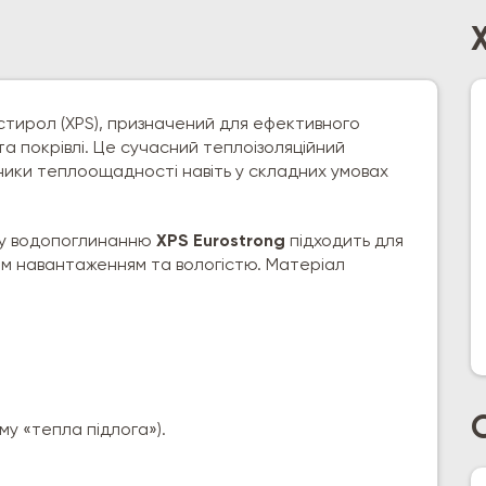
стирол (XPS), призначений для ефективного
а покрівлі. Це сучасний теплоізоляційний
зники теплоощадності навіть у складних умовах
ому водопоглинанню
XPS Eurostrong
підходить для
ним навантаженням та вологістю. Матеріал
му «тепла підлога»).