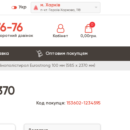
м. Харків
Укр
п-кт. Героїв Харкова, 118
6-76
0
оротний дзвінок
Кабінет
0,00грн.
авка
Оптовим покупцям
інополістирол Eurostrong 100 мм (585 x 2370 мм)
370
Код покупця:
153602-1234595