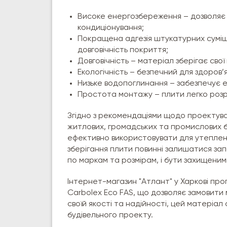
Високе енергозбереження – дозволяє 
кондиціонування;
Покращена адгезія штукатурних суміше
довговічність покриття;
Довговічність – матеріал зберігає свої
Екологічність – безпечний для здоров
Низьке водопоглинання – забезпечує е
Простота монтажу – плити легко розрі
Згідно з рекомендаціями щодо проектува
житлових, громадських та промислових б
ефективно використовувати для утепленн
зберігання плити повинні залишатися за
по маркам та розмірам, і бути захищеним
Інтернет-магазин "Атлант" у Харкові п
Carbolex Eco FAS, що дозволяє замовити
своїй якості та надійності, цей матеріа
будівельного проекту.