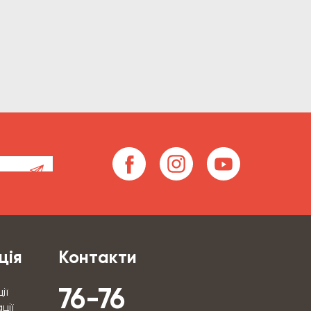
ція
Контакти
76-76
ії
ції