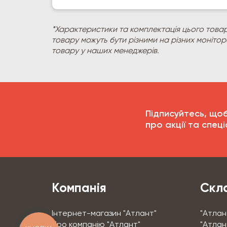
*Характеристики та комплектація цього товар
товару можуть бути різними на різних моніто
товару у наших менеджерів.
Підписуйтесь, що
про акції та спеці
Компанія
Скла
Інтернет-магазин "Атлант"
"Атлан
Про компанію "Атлант"
"Атлант