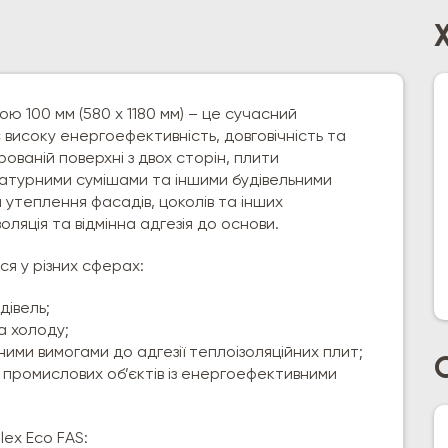
ю 100 мм (580 х 1180 мм) – це сучасний
 високу енергоефективність, довговічність та
рованій поверхні з двох сторін, плити
катурними сумішами та іншими будівельними
 утеплення фасадів, цоколів та інших
оляція та відмінна адгезія до основи.
я у різних сферах:
дівель;
та холоду;
ними вимогами до адгезії теплоізоляційних плит;
 промислових об’єктів із енергоефективними
ex Eco FAS: