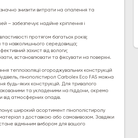
значно знизити витрати на опалення та
й – забезпечує надійне кріплення і
 властивості протягом багатьох років;
’я та навколишнього середовища;
фективний захист від вологи;
зати, встановлювати та фіксувати на поверхні.
ння теплоізоляції огороджувальних конструкцій
удівель, пінополістирол Carbolex Eco FAS можна
я будь-яких конструкцій. Для тривалого
пакованими та укладеними на піддони, окремо
и від атмосферних опадів.
ропонує широкий асортимент пінополістиролу
 матеріал з доставкою або самовивозом. Завдяки
л стане відмінним вибором для вашого