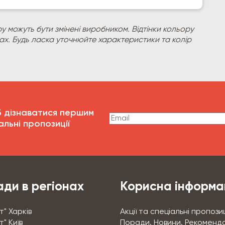
у можуть бути змінені виробником. Відтінки кольору
рах. Будь ласка уточнюйте характеристики та колір
б дізнаватися першим
альні пропозиції
ди в регіонах
Корисна інформа
т" Харків
Акції та спеціальні пропозиц
" Київ
Поради. Новини. Рекоменда