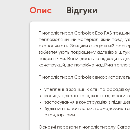
Опис
Відгуки
Пінополістирол Carbolex Eco FAS товщино
теплоізоляційний матеріал, який поєднує
екологічність. Завдяки спеціальній фрезе
забезпечують покращену адгезію зі шту
покриттями. Вони ідеально підходять для
конструкцій, де потрібна надійна теплоіз
Пінополістирол Carbolex використовуєтьс
утеплення зовнішніх стін та фасадів бу
ізоляція цоколів та підвалів від вологи 
застосування в конструкціях з підвище
будівництво житлових, громадських та
стандартами.
Основні переваги пінополістиролу Carbol