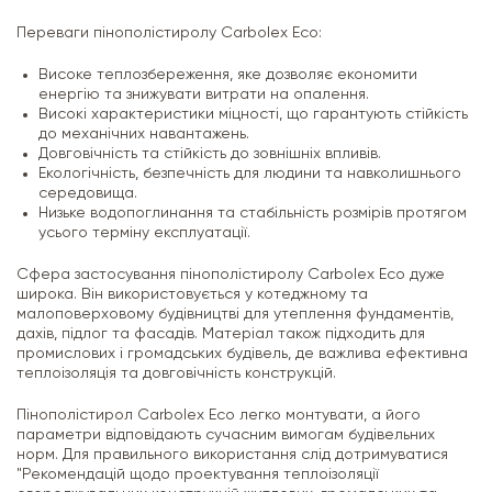
Переваги пінополістиролу Carbolex Eco:
Високе теплозбереження, яке дозволяє економити
енергію та знижувати витрати на опалення.
Високі характеристики міцності, що гарантують стійкість
до механічних навантажень.
Довговічність та стійкість до зовнішніх впливів.
Екологічність, безпечність для людини та навколишнього
середовища.
Низьке водопоглинання та стабільність розмірів протягом
усього терміну експлуатації.
Сфера застосування пінополістиролу Carbolex Eco дуже
широка. Він використовується у котеджному та
малоповерховому будівництві для утеплення фундаментів,
дахів, підлог та фасадів. Матеріал також підходить для
промислових і громадських будівель, де важлива ефективна
теплоізоляція та довговічність конструкцій.
Пінополістирол Carbolex Eco легко монтувати, а його
параметри відповідають сучасним вимогам будівельних
норм. Для правильного використання слід дотримуватися
"Рекомендацій щодо проектування теплоізоляції