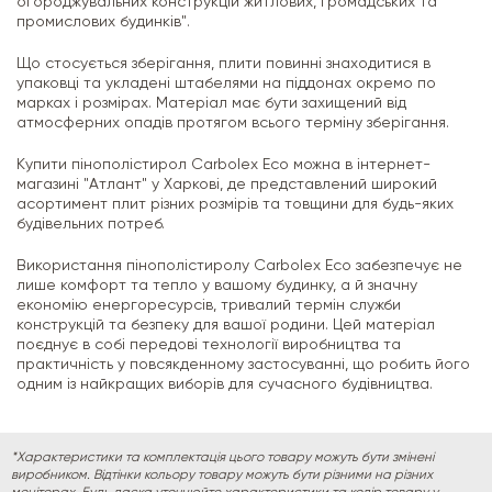
огороджувальних конструкцій житлових, громадських та
промислових будинків".
Що стосується зберігання, плити повинні знаходитися в
упаковці та укладені штабелями на піддонах окремо по
марках і розмірах. Матеріал має бути захищений від
атмосферних опадів протягом всього терміну зберігання.
Купити пінополістирол Carbolex Eco можна в інтернет-
магазині "Атлант" у Харкові, де представлений широкий
асортимент плит різних розмірів та товщини для будь-яких
будівельних потреб.
Використання пінополістиролу Carbolex Eco забезпечує не
лише комфорт та тепло у вашому будинку, а й значну
економію енергоресурсів, тривалий термін служби
конструкцій та безпеку для вашої родини. Цей матеріал
поєднує в собі передові технології виробництва та
практичність у повсякденному застосуванні, що робить його
одним із найкращих виборів для сучасного будівництва.
*Характеристики та комплектація цього товару можуть бути змінені
виробником. Відтінки кольору товару можуть бути різними на різних