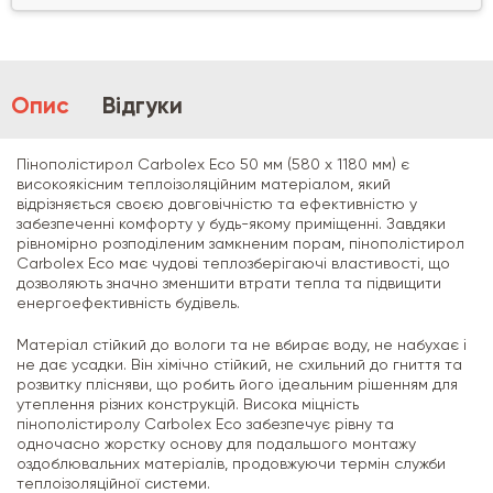
Опис
Відгуки
Пінополістирол Carbolex Eco 50 мм (580 х 1180 мм) є
високоякісним теплоізоляційним матеріалом, який
відрізняється своєю довговічністю та ефективністю у
забезпеченні комфорту у будь-якому приміщенні. Завдяки
рівномірно розподіленим замкненим порам, пінополістирол
Carbolex Eco має чудові теплозберігаючі властивості, що
дозволяють значно зменшити втрати тепла та підвищити
енергоефективність будівель.
Матеріал стійкий до вологи та не вбирає воду, не набухає і
не дає усадки. Він хімічно стійкий, не схильний до гниття та
розвитку плісняви, що робить його ідеальним рішенням для
утеплення різних конструкцій. Висока міцність
пінополістиролу Carbolex Eco забезпечує рівну та
одночасно жорстку основу для подальшого монтажу
оздоблювальних матеріалів, продовжуючи термін служби
теплоізоляційної системи.