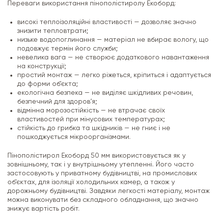
Переваги використання пінополістиролу Екоборд:
високі теплоізоляційні властивості — дозволяє значно
знизити тепловтрати;
низьке водопоглинання — матеріал не вбирає вологу, що
подовжує термін його служби;
невелика вага — не створює додаткового навантаження
на конструкції;
простий монтаж — легко ріжеться, кріпиться і адаптується
до форми об’єкта;
екологічна безпека — не виділяє шкідливих речовин,
безпечний для здоров’я;
відмінна морозостійкість — не втрачає своїх
властивостей при мінусових температурах;
стійкість до грибка та шкідників — не гниє і не
пошкоджується мікроорганізмами.
Пінополістирол Екоборд 50 мм використовується як у
зовнішньому, так і у внутрішньому утепленні. Його часто
застосовують у приватному будівництві, на промислових
об’єктах, для ізоляції холодильних камер, а також у
дорожньому будівництві. Завдяки легкості матеріалу, монтаж
можна виконувати без складного обладнання, що значно
знижує вартість робіт.