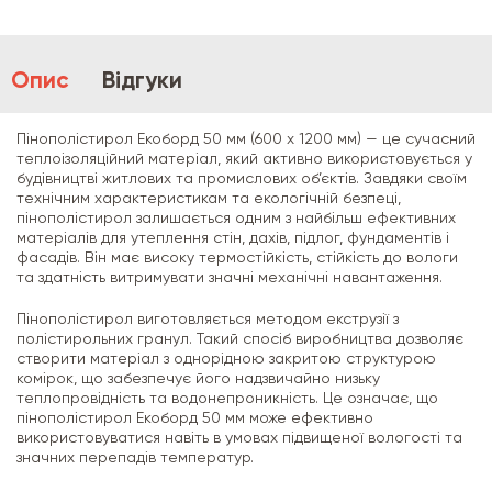
Опис
Відгуки
Пінополістирол Екоборд 50 мм (600 х 1200 мм) — це сучасний
теплоізоляційний матеріал, який активно використовується у
будівництві житлових та промислових об’єктів. Завдяки своїм
технічним характеристикам та екологічній безпеці,
пінополістирол залишається одним з найбільш ефективних
матеріалів для утеплення стін, дахів, підлог, фундаментів і
фасадів. Він має високу термостійкість, стійкість до вологи
та здатність витримувати значні механічні навантаження.
Пінополістирол виготовляється методом екструзії з
полістирольних гранул. Такий спосіб виробництва дозволяє
створити матеріал з однорідною закритою структурою
комірок, що забезпечує його надзвичайно низьку
теплопровідність та водонепроникність. Це означає, що
пінополістирол Екоборд 50 мм може ефективно
використовуватися навіть в умовах підвищеної вологості та
значних перепадів температур.