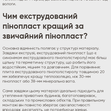
вологи.
Чим екструдований
пінопласт кращий за
звичайний пінопласт?
Основна відмінність полягає у структурі матеріалу.
Завдяки екструзії, екструдований пінопласт (що є
синонімом екструдованого пінополістиролу) має більш
щільну та герметичну структуру, що робить його
водостійким, міцним та довговічним. Для порівняння:
плита екструдованого пінополістиролу товщиною 20
мм забезпечує кращу теплоізоляцію, ніж 30-мм
пінопласт або 38-мм мінеральна вата.
Саме завдяки цьому матеріал ідеально підходить для
утеплення приватних будинків, багатоповерхівок,
складських та промислових об’єктів. При правильному
монтажі він повністю зберігає свої властивості
впродовж десятиліть, не потребуючи заміни.