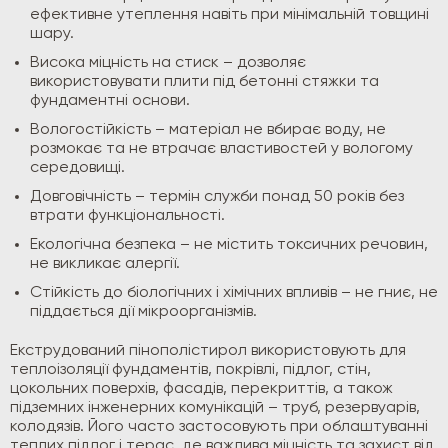
ефективне утеплення навіть при мінімальній товщині
шару.
Висока міцність на стиск – дозволяє
використовувати плити під бетонні стяжки та
фундаментні основи.
Вологостійкість – матеріал не вбирає воду, не
розмокає та не втрачає властивостей у вологому
середовищі.
Довговічність – термін служби понад 50 років без
втрати функціональності.
Екологічна безпека – не містить токсичних речовин,
не викликає алергії.
Стійкість до біологічних і хімічних впливів – не гниє, не
піддається дії мікроорганізмів.
Екструдований пінополістирол використовують для
теплоізоляції фундаментів, покрівлі, підлог, стін,
цокольних поверхів, фасадів, перекриттів, а також
підземних інженерних комунікацій – труб, резервуарів,
колодязів. Його часто застосовують при облаштуванні
теплих підлог і терас, де важлива міцність та захист від