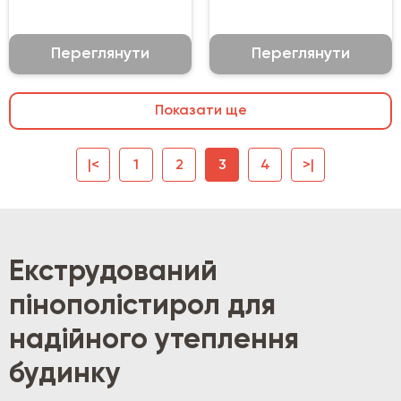
Переглянути
Переглянути
Показати ще
|<
1
2
3
4
>|
Екструдований
пінополістирол для
надійного утеплення
будинку