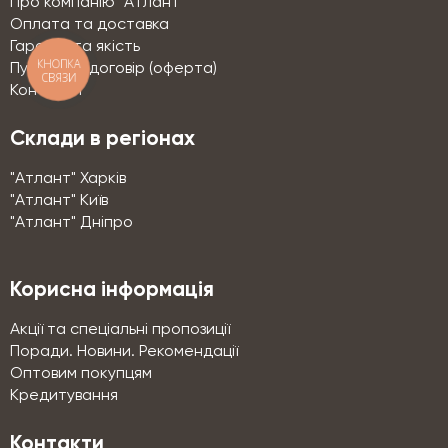
Про компанію "Атлант"
Оплата та доставка
Гарантії та якість
КНОПКА
Публічний договір (оферта)
СВЯЗИ
Контакти
Склади в регіонах
"Атлант" Харків
"Атлант" Київ
"Атлант" Дніпро
Корисна інформація
Акції та спеціальні пропозиції
Поради. Новини. Рекомендації
Оптовим покупцям
Кредитування
Контакти