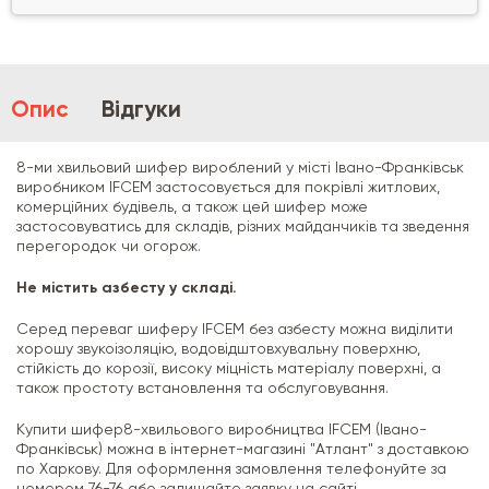
Опис
Відгуки
8-ми хвильовий шифер вироблений у місті Івано-Франківськ
виробником IFCEM застосовується для покрівлі житлових,
комерційних будівель, а також цей шифер може
застосовуватись для складів, різних майданчиків та зведення
перегородок чи огорож.
Не містить азбесту у складі.
Серед переваг шиферу IFCEM без азбесту можна виділити
хорошу звукоізоляцію, водовідштовхувальну поверхню,
стійкість до корозії, високу міцність матеріалу поверхні, а
також простоту встановлення та обслуговування.
Купити шифер8-хвильового виробництва IFCEM (Івано-
Франківськ) можна в інтернет-магазині "Атлант" з доставкою
по Харкову. Для оформлення замовлення телефонуйте за
номером 76-76 або залишайте заявку на сайті.