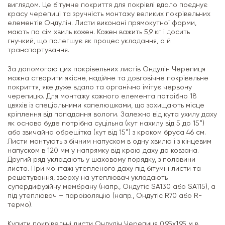
виглядом. Це бітумне покриття для покрівлі вдало поєднує
красу черепиці та зручність монтажу великих покрівельних
елементів Ондулін. Листи виконані прямокутної форми,
мають по сім хвиль кожен. Кожен важить 5,9 кг і досить
гнучкий, що полегшує як процес укладання, а й
транспортування.
За допомогою цих покрівельних листів Ондулін Черепиця
можна створити якісне, надійне та довговічне покрівельне
покриття, яке дуже вдало та органічно імітує червону
черепицю. Для монтажу кожного елемента потрібно 18
цвяхів із спеціальними капелюшками, що захищають місце
кріплення від попадання вологи. Залежно від кута ухилу даху
як основа буде потрібна суцільна (кут нахилу від 5 до 15°)
або звичайна обрешітка (кут від 15°) з кроком бруса 46 см.
Листи монтують з бічним напуском в одну хвилю і з кінцевим
напуском в 120 мм у напрямку від краю даху до ковзана.
Другий ряд укладають у шаховому порядку, з половини
листа. При монтажі утепленого даху під бітумні листи та
решетування, зверху на утеплювач укладають
супердифузійну мембрану (напр., Ондутіс SA130 або SA115), а
під утеплювач – пароізоляцію (напр., Ондутіс R70 або R-
термо).
Купити покрівельні листи Ондулін Черепиця 0,95х1,95 м в