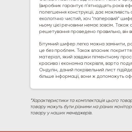
(виробник гарантує п'ятнадцять років ефе
полегшення конструкції, дає можливість
екологічно чистий, хоч "паперовий" шифе
ньому цієї речовини немає зовсім. Також 
решетування проведено правильно, він ви
Бітумний шифер легко можна замінити, р
це без проблем. Також власник покриття
матеріал, який завдяки пігментному про
красива і економна покрівля, варто под
Ондулін, даний покрівельний лист підійд
більше інформації, вони ж допоможуть о
*Характеристики та комплектація цього товар
товару можуть бути різними на різних моніто
товару у наших менеджерів.