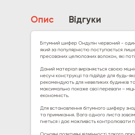
Опис
Відгуки
Бітумний шифер Ондулін червоний - один
який за популярністю поступається лиш
пресованих целюлозних волокон, які пот
Даний матеріал вирізняється своєю міцн
несучі конструкції та підійде для будь-я
рекомендують для невеликих будинків та
максимально покаже свої переваги – міцн
економність.
Для встановлення бітумного шиферу знадо
та примикання. Вага одного листа зовсім 
гнеться і дає можливість контролювати по
Основні позитивні відмінності такого ар