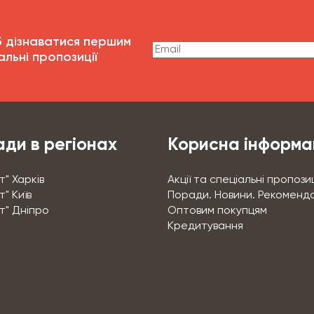
б дізнаватися першим
альні пропозиції
ди в регіонах
Корисна інформа
т" Харків
Акції та спеціальні пропозиц
" Київ
Поради. Новини. Рекоменда
т" Дніпро
Оптовим покупцям
Кредитування