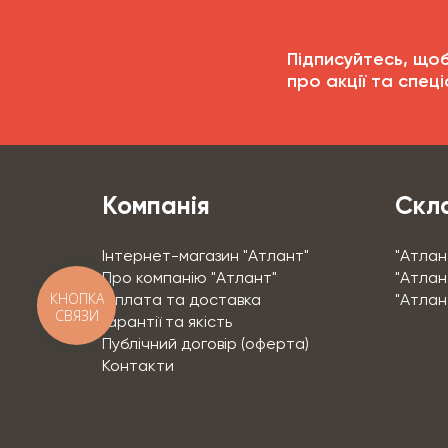
Підписуйтесь, що
про акції та спеці
Компанія
Скла
Інтернет-магазин "Атлант"
"Атлан
Про компанію "Атлант"
"Атлант
КНОПКА
Оплата та доставка
"Атлан
СВЯЗИ
Гарантії та якість
Публічний договір (оферта)
Контакти