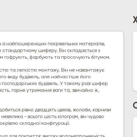
 із найпоширеніших покрівельних матеріалів,
е стандартному шиферу. Він складається з
ім гофрують, фарбують та просочують бітумом.
істю та легкістю монтажу. Він не навантажує
кого виду будівель, але найчастіше його
 господарських будівель. У такому разі шифер
ість, гарне утримання ваги та, звичайно ж,
биться рівно двадцять цвяхів, жолоби, карнизи
невелика - всього шість кілограм, він чудово
крівлю складної конфігурації.
куша для покриття: високу водонепроникність