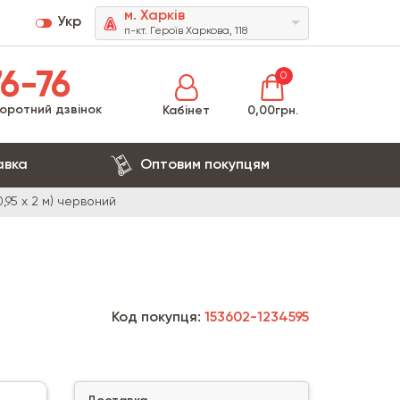
м. Харків
Укр
п-кт. Героїв Харкова, 118
6-76
0
оротний дзвінок
Кабінет
0,00грн.
авка
Оптовим покупцям
,95 х 2 м) червоний
Код покупця:
153602-1234595