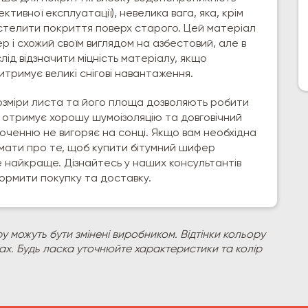
ктивної експлуатації), невелика вага, яка, крім
 стелити покриття поверх старого. Цей матеріал
р і схожий своїм виглядом на азбестовий, але в
слід відзначити міцність матеріалу, якщо
тримує великі снігові навантаження.
озміри листа та його площа дозволяють робити
 отримує хорошу шумоізоляцію та довговічний
соченню не вигоряє на сонці. Якщо вам необхідна
умати про те, щоб купити бітумний шифер
е найкраще. Дізнайтесь у наших консультантів
формити покупку та доставку.
у можуть бути змінені виробником. Відтінки кольору
рах. Будь ласка уточнюйте характеристики та колір