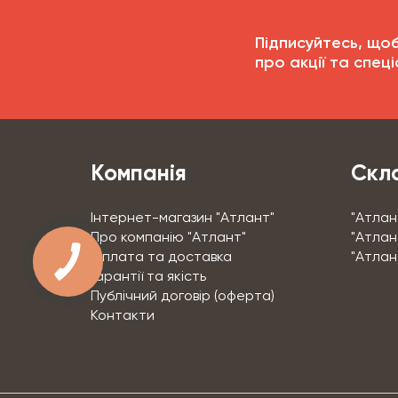
Підписуйтесь, що
про акції та спеці
Компанія
Скла
Інтернет-магазин "Атлант"
"Атлан
Про компанію "Атлант"
"Атлант
КНОПКА
Оплата та доставка
"Атлан
СВЯЗИ
Гарантії та якість
Публічний договір (оферта)
Контакти