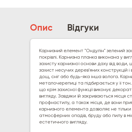
Опис
Відгуки
Карнизний елемент "Ондулін" зелений за
покрівлі. Карнизна планка виконана у ви
захисту карнизної основи даху від води, що
захист несучих дерев'яних конструкцій і 
дощ, сніг або будь-яка інша волога. Кар
металочерепиці та підбирається у її то
що крім захисної функції виконує декорат
вигляду. Завдяки їй закриваються місця 
профнастилу, а також місця, де вони при
карнизного елемента дозволяє не тільки
атмосферних опадів, бруду або пилу в мі
естетичного вигляду.