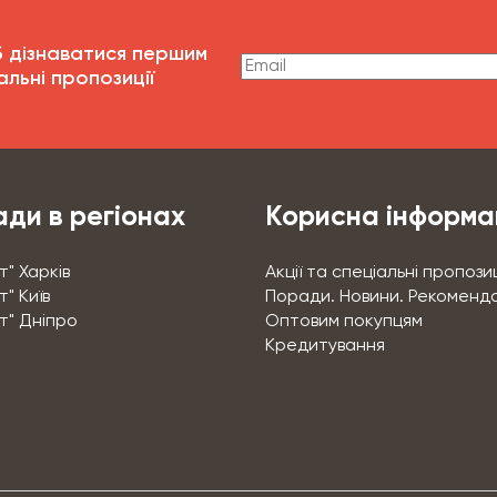
б дізнаватися першим
альні пропозиції
ди в регіонах
Корисна інформа
т" Харків
Акції та спеціальні пропозиц
" Київ
Поради. Новини. Рекоменда
т" Дніпро
Оптовим покупцям
Кредитування