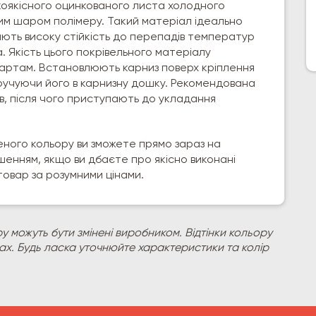
коякісного оцинкованого листа холодного
им шаром полімеру. Такий матеріал ідеально
мають високу стійкість до перепадів температур
. Якість цього покрівельного матеріалу
дартам. Встановлюють карниз поверх кріплення
кручуючи його в карнизну дошку. Рекомендована
в, після чого приступають до укладання
еного кольору ви зможете прямо зараз на
шенням, якщо ви дбаєте про якісно виконані
товар за розумними цінами.
у можуть бути змінені виробником. Відтінки кольору
рах. Будь ласка уточнюйте характеристики та колір