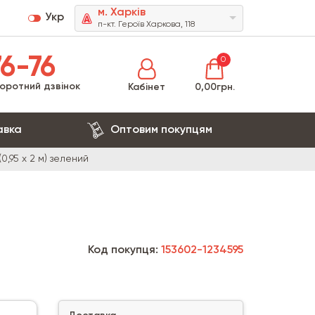
м. Харків
Укр
п-кт. Героїв Харкова, 118
6-76
0
оротний дзвінок
Кабінет
0,00грн.
авка
Оптовим покупцям
,95 х 2 м) зелений
Код покупця:
153602-1234595