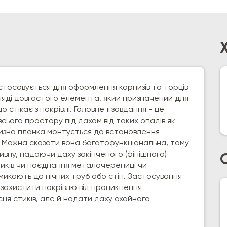
стосовується для оформлення карнизів та торців
гляді довгастого елемента, який призначений для
 стікає з покрівлі. Головне її завдання - це
всього простору під дахом від таких опадів як
низна планка монтується до встановлення
н. Можна сказати вона багатофункціональна, тому
ивну, надаючи даху закінченого (фінішного)
стиків чи поєднання металочерепиці чи
микають до пічних труб або стін. Застосування
 захистити покрівлю від проникнення
сця стиків, але й надати даху охайного