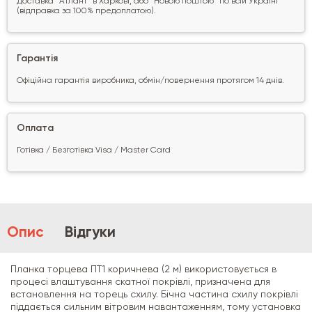
Доставка "Атлант" в Харкові, або "Новою поштою" по всій Україні
(відправка за 100% предоплатою).
Гарантія
Офіційна гарантія виробника, обмін/повернення протягом 14 днів.
Оплата
Готівка / Безготівка Visa / Master Card
Опис
Відгуки
Планка торцева ПТ1 коричнева (2 м) використовується в
процесі влаштування скатної покрівлі, призначена для
встановлення на торець схилу. Бічна частина схилу покрівлі
піддається сильним вітровим навантаженням, тому установка