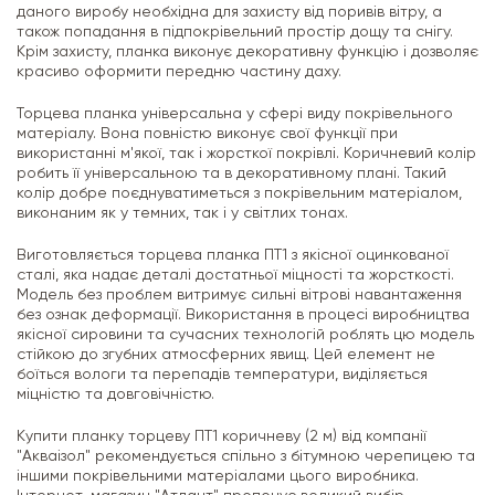
даного виробу необхідна для захисту від поривів вітру, а
також попадання в підпокрівельний простір дощу та снігу.
Крім захисту, планка виконує декоративну функцію і дозволяє
красиво оформити передню частину даху.
Торцева планка універсальна у сфері виду покрівельного
матеріалу. Вона повністю виконує свої функції при
використанні м'якої, так і жорсткої покрівлі. Коричневий колір
робить її універсальною та в декоративному плані. Такий
колір добре поєднуватиметься з покрівельним матеріалом,
виконаним як у темних, так і у світлих тонах.
Виготовляється торцева планка ПТ1 з якісної оцинкованої
сталі, яка надає деталі достатньої міцності та жорсткості.
Модель без проблем витримує сильні вітрові навантаження
без ознак деформації. Використання в процесі виробництва
якісної сировини та сучасних технологій роблять цю модель
стійкою до згубних атмосферних явищ. Цей елемент не
боїться вологи та перепадів температури, виділяється
міцністю та довговічністю.
Купити планку торцеву ПТ1 коричневу (2 м) від компанії
"Акваізол" рекомендується спільно з бітумною черепицею та
іншими покрівельними матеріалами цього виробника.