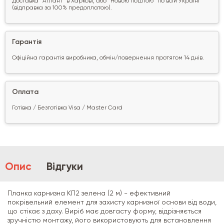
Доставка "Атлант" в Харкові, або "Новою поштою" по всій Україні
(відправка за 100% предоплатою).
Гарантія
Офіційна гарантія виробника, обмін/повернення протягом 14 днів.
Оплата
Готівка / Безготівка Visa / Master Card
Опис
Відгуки
Планка карнизна КП2 зелена (2 м) - ефективний
покрівельний елемент для захисту карнизної основи від води,
що стікає з даху. Виріб має довгасту форму, відрізняється
зручністю монтажу, його використовують для встановлення