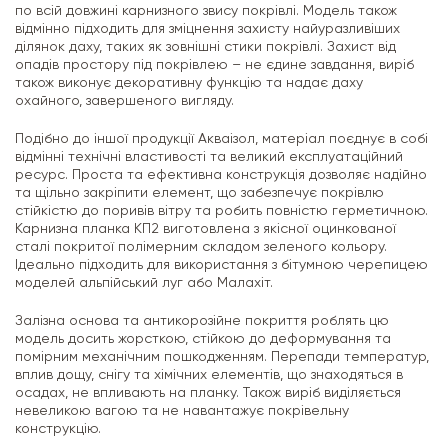
по всій довжині карнизного звису покрівлі. Модель також
відмінно підходить для зміцнення захисту найуразливіших
ділянок даху, таких як зовнішні стики покрівлі. Захист від
опадів простору під покрівлею – не єдине завдання, виріб
також виконує декоративну функцію та надає даху
охайного, завершеного вигляду.
Подібно до іншої продукції Акваізол, матеріал поєднує в собі
відмінні технічні властивості та великий експлуатаційний
ресурс. Проста та ефективна конструкція дозволяє надійно
та щільно закріпити елемент, що забезпечує покрівлю
стійкістю до поривів вітру та робить повністю герметичною.
Карнизна планка КП2 виготовлена з якісної оцинкованої
сталі покритої полімерним складом зеленого кольору.
Ідеально підходить для використання з бітумною черепицею
моделей альпійський луг або Малахіт.
Залізна основа та антикорозійне покриття роблять цю
модель досить жорсткою, стійкою до деформування та
помірним механічним пошкодженням. Перепади температур,
вплив дощу, снігу та хімічних елементів, що знаходяться в
осадах, не впливають на планку. Також виріб виділяється
невеликою вагою та не навантажує покрівельну
конструкцію.