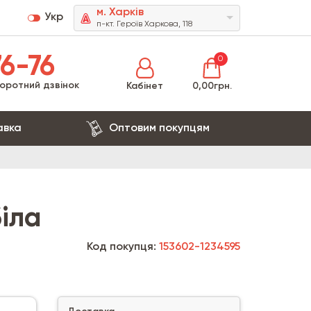
м. Харків
Укр
п-кт. Героїв Харкова, 118
6-76
0
оротний дзвінок
Кабінет
0,00грн.
авка
Оптовим покупцям
біла
Код покупця:
153602-1234595