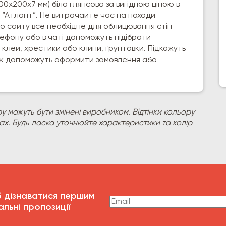
00х200х7 мм) біла глянсова за вигідною ціною в
і “Атлант”. Не витрачайте час на походи
го сайту все необхідне для облицювання стін
лефону або в чаті допоможуть підібрати
 клей, хрестики або клини, ґрунтовки. Підкажуть
акож допоможуть оформити замовлення або
у можуть бути змінені виробником. Відтінки кольору
рах. Будь ласка уточнюйте характеристики та колір
б дізнаватися першим
альні пропозиції