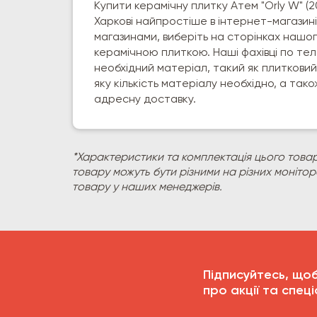
Купити керамічну плитку Атем "Orly W" (2
Харкові найпростіше в інтернет-магазин
магазинами, виберіть на сторінках нашо
керамічною плиткою. Наші фахівці по те
необхідний матеріал, такий як плитковий
яку кількість матеріалу необхідно, а т
адресну доставку.
*Характеристики та комплектація цього товар
товару можуть бути різними на різних моніто
товару у наших менеджерів.
Підписуйтесь, що
про акції та спеці