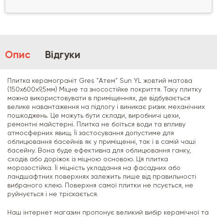
Опис
Відгуки
Плитка керамограніт Gres "Атем" Sun YL жовтий матова
(150х600х9,5мм) Міцне та зносостійке покриття. Таку плитку
можна використовувати в приміщеннях, де відбувається
велике навантаження на підлогу і виникає ризик механічних
пошкоджень. Це можуть бути склади, виробничі цехи,
ремонтні майстерні. Плитка не боїться води та впливу
атмосферних явищ. Її застосування допустиме для
облицювання басейнів як у приміщенні, так і в самій чаші
басейну. Вона буде ефективна для облицювання ганку,
сходів або доріжок із міцною основою. Ця плитка
морозостійка. Її міцність укладання на фасадних або
ландшафтних поверхнях залежить лише від правильності
вибраного клею. Поверхня самої плитки не псується, не
руйнується і не тріскається.
Наш інтернет магазин пропонує великий вибір керамічної та