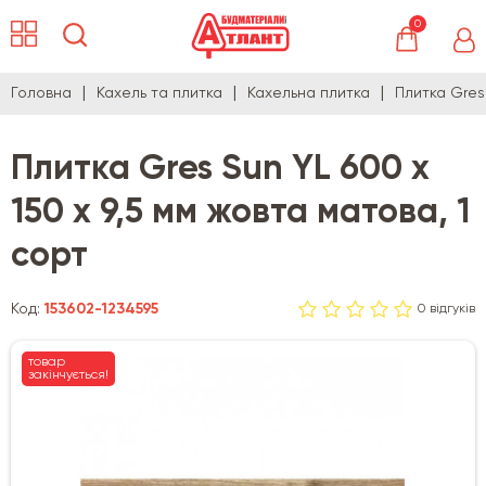
0
Головна
Кахель та плитка
Кахельна плитка
Плитка Gres 
Плитка Gres Sun YL 600 х
150 х 9,5 мм жовта матова, 1
сорт
Код:
153602-1234595
0 відгуків
товар
закінчується!