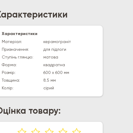
Характеристики
Характеристики
Матеріал:
керамограніт
Призначення:
для підлоги
Ступінь глянцю:
матова
Форма:
квадратна
Розмір:
600 х 600 мм
Товщина:
8.5 мм
Колір:
сірий
Оцінка товару: