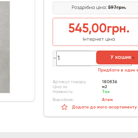
Роздрібна ціна:
597грн.
545,00грн.
Інтернет ціна
У кошик
Придбати в один к
Артикул товару:
180836
Ціна за
м2
Наявність:
Так
Виробник:
Атем
Додати до мого асортименту