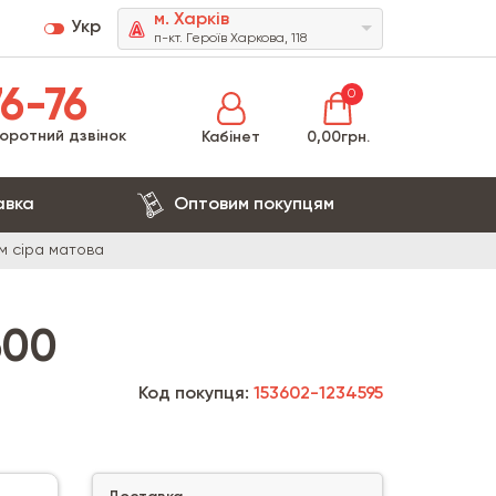
м. Харків
Укр
п-кт. Героїв Харкова, 118
6-76
0
оротний дзвінок
Кабінет
0,00грн.
авка
Оптовим покупцям
м сіра матова
600
Код покупця:
153602-1234595