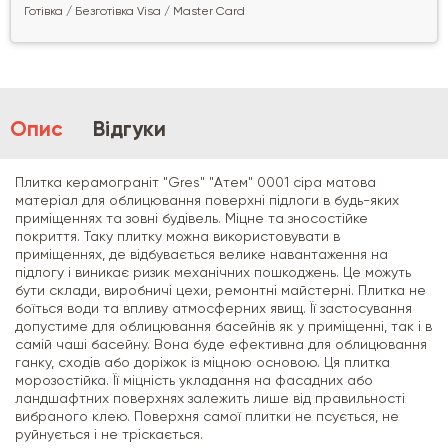
Готівка / Безготівка Visa / Master Card
Опис
Відгуки
Плитка керамограніт "Gres" "Атем" 0001 сіра матова
матеріал для облицювання поверхні підлоги в будь-яких
приміщеннях та зовні будівель. Міцне та зносостійке
покриття. Таку плитку можна використовувати в
приміщеннях, де відбувається велике навантаження на
підлогу і виникає ризик механічних пошкоджень. Це можуть
бути склади, виробничі цехи, ремонтні майстерні. Плитка не
боїться води та впливу атмосферних явищ. Її застосування
допустиме для облицювання басейнів як у приміщенні, так і в
самій чаші басейну. Вона буде ефективна для облицювання
ганку, сходів або доріжок із міцною основою. Ця плитка
морозостійка. Її міцність укладання на фасадних або
ландшафтних поверхнях залежить лише від правильності
вибраного клею. Поверхня самої плитки не псується, не
руйнується і не тріскається.