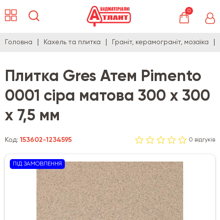
0
Головна
Кахель та плитка
Граніт, керамограніт, мозаїка
Плитка Gres Атем Pimento
0001 сіра матова 300 х 300
х 7,5 мм
Код:
153602-1234595
0 відгуків
ПІД ЗАМОВЛЕННЯ