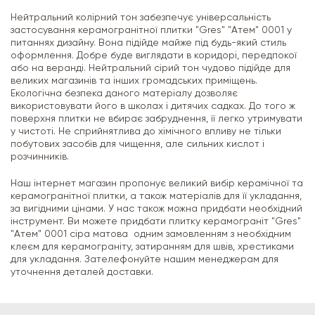
Нейтральний колірний тон забезпечує універсальність
застосування керамогранітної плитки "Gres" "Атем" 0001 у
питаннях дизайну. Вона підійде майже під будь-який стиль
оформлення. Добре буде виглядати в коридорі, передпокої
або на веранді. Нейтральний сірий тон чудово підійде для
великих магазинів та інших громадських приміщень.
Екологічна безпека даного матеріалу дозволяє
використовувати його в школах і дитячих садках. До того ж
поверхня плитки не вбирає забруднення, її легко утримувати
у чистоті. Не сприйнятлива до хімічного впливу не тільки
побутових засобів для чищення, але сильних кислот і
розчинників.
Наш інтернет магазин пропонує великий вибір керамічної та
керамогранітної плитки, а також матеріалів для її укладання,
за вигідними цінами. У нас також можна придбати необхідний
інструмент. Ви можете придбати плитку керамограніт "Gres"
"Атем" 0001 сіра матова одним замовленням з необхідним
клеєм для керамограніту, затиранням для швів, хрестиками
для укладання. Зателефонуйте нашим менеджерам для
уточнення деталей доставки.