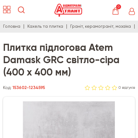
0
Головна
Кахель та плитка
Граніт, керамограніт, мозаїка
Плитка підлогова Atem
Damask GRC світло-сіра
(400 x 400 мм)
Код:
153602-1234595
0 відгуків