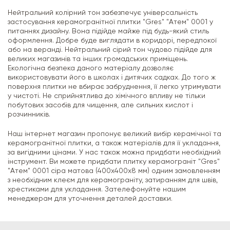
Нейтральний колірний тон забезпечує універсальність
застосування керамогранітної плитки "Gres" "Атем" 0001 у
питаннях дизайну. Вона підійде майже під будь-який стиль
оформлення. Добре буде виглядати в коридорі, передпокої
або на веранді. Нейтральний сірий тон чудово підійде для
великих магазинів та інших громадських приміщень.
Екологічна безпека даного матеріалу дозволяє
використовувати його в школах і дитячих садках. До того ж
поверхня плитки не вбирає забруднення, її легко утримувати
у чистоті. Не сприйнятлива до хімічного впливу не тільки
побутових засобів для чищення, але сильних кислот і
розчинників.
Наш інтернет магазин пропонує великий вибір керамічної та
керамогранітної плитки, а також матеріалів для її укладання,
за вигідними цінами. У нас також можна придбати необхідний
інструмент. Ви можете придбати плитку керамограніт "Gres"
"Атем" 0001 сіра матова (400х400х8 мм) одним замовленням
з необхідним клеєм для керамограніту, затиранням для швів,
хрестиками для укладання. Зателефонуйте нашим
менеджерам для уточнення деталей доставки.