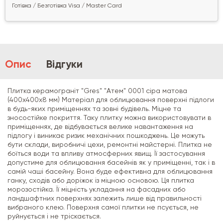
Готівка / Безготівка Visa / Master Card
Опис
Відгуки
Плитка керамограніт "Gres" "Атем" 0001 сіра матова
(400х400х8 мм) Матеріал для облицювання поверхні підлоги
в будь-яких приміщеннях та зовні будівель. Міцне та
зносостійке покриття. Таку плитку можна використовувати в
приміщеннях, де відбувається велике навантаження на
підлогу і виникає ризик механічних пошкоджень. Це можуть
бути склади, виробничі цехи, ремонтні майстерні. Плитка не
боїться води та впливу атмосферних явищ. Її застосування
допустиме для облицювання басейнів як у приміщенні, так і в
самій чаші басейну. Вона буде ефективна для облицювання
ганку, сходів або доріжок із міцною основою. Ця плитка
морозостійка. Її міцність укладання на фасадних або
ландшафтних поверхнях залежить лише від правильності
вибраного клею. Поверхня самої плитки не псується, не
руйнується і не тріскається.