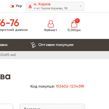
м. Харків
Укр
п-кт. Героїв Харкова, 118
6-76
0
оротний дзвінок
Кабінет
0,00грн.
авка
Оптовим покупцям
00х9.5 мм)
ова
Код покупця:
153602-1234595