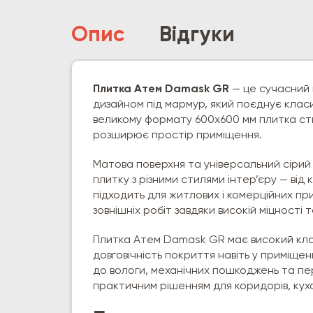
Опис
Відгуки
Плитка Атем Damask GR
— це сучасний 
дизайном під мармур, який поєднує класи
великому формату 600х600 мм плитка ств
розширює простір приміщення.
Матова поверхня та універсальний сірий
плитку з різними стилями інтер’єру — від
підходить для житлових і комерційних пр
зовнішніх робіт завдяки високій міцності 
Плитка Атем Damask GR має високий клас
довговічність покриття навіть у приміще
до вологи, механічних пошкоджень та п
практичним рішенням для коридорів, кухон