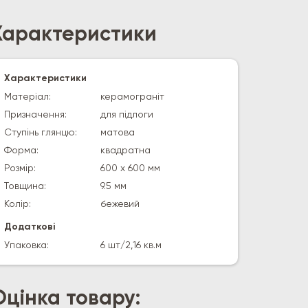
Характеристики
Характеристики
Матеріал:
керамограніт
Призначення:
для підлоги
Ступінь глянцю:
матова
Форма:
квадратна
Розмір:
600 х 600 мм
Товщина:
9.5 мм
Колір:
бежевий
Додаткові
Упаковка:
6 шт/2,16 кв.м
Оцінка товару: