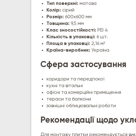
Тип поверхні:
матова
Колір:
сірий
Розмір:
600х600 мм
Товщина:
9,5 мм
Клас зносостійкості:
PEI 4
Кількість в упаковці:
6 шт.
Площа в упаковці:
2,16 м²
Країна-виробник:
Україна
Сфера застосування
коридори та передпокої
кухні та вітальні
офісні та комерційні приміщення
тераси та балкони
зовнішні облицювальні роботи
Рекомендації щодо ук
Для монтажу плитки рекомендується вико