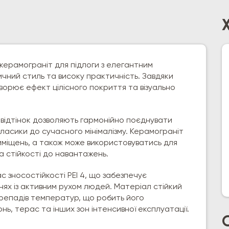
керамограніт для підлоги з елегантним
чний стиль та високу практичність. Завдяки
орює ефект цілісного покриття та візуально
 відтінок дозволяють гармонійно поєднувати
 класики до сучасного мінімалізму. Керамограніт
иміщень, а також може використовуватись для
та стійкості до навантажень.
 зносостійкості PEI 4, що забезпечує
ннях із активним рухом людей. Матеріал стійкий
ерепадів температур, що робить його
ь, терас та інших зон інтенсивної експлуатації.