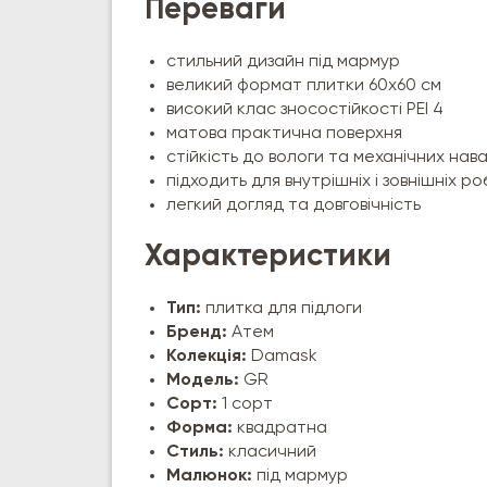
Переваги
стильний дизайн під мармур
великий формат плитки 60х60 см
високий клас зносостійкості PEI 4
матова практична поверхня
стійкість до вологи та механічних на
підходить для внутрішніх і зовнішніх ро
легкий догляд та довговічність
Характеристики
Тип:
плитка для підлоги
Бренд:
Атем
Колекція:
Damask
Модель:
GR
Сорт:
1 сорт
Форма:
квадратна
Стиль:
класичний
Малюнок:
під мармур