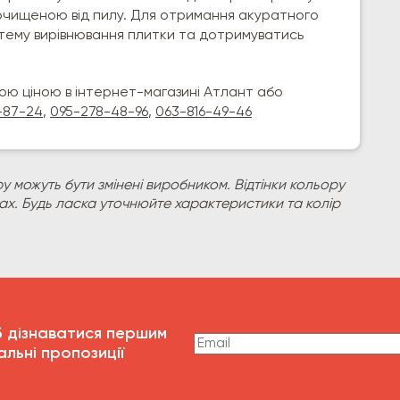
 очищеною від пилу. Для отримання акуратного
тему вирівнювання плитки та дотримуватись
ою ціною в інтернет-магазині Атлант або
-87-24
,
095-278-48-96
,
063-816-49-46
у можуть бути змінені виробником. Відтінки кольору
рах. Будь ласка уточнюйте характеристики та колір
б дізнаватися першим
альні пропозиції