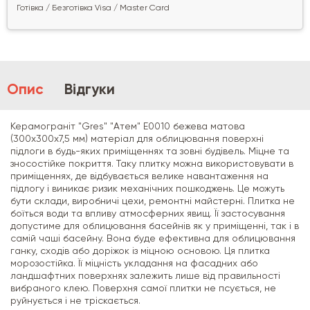
Готівка / Безготівка Visa / Master Card
Опис
Відгуки
Керамограніт "Gres" "Атем" E0010 бежева матова
(300х300х7,5 мм) матеріал для облицювання поверхні
підлоги в будь-яких приміщеннях та зовні будівель. Міцне та
зносостійке покриття. Таку плитку можна використовувати в
приміщеннях, де відбувається велике навантаження на
підлогу і виникає ризик механічних пошкоджень. Це можуть
бути склади, виробничі цехи, ремонтні майстерні. Плитка не
боїться води та впливу атмосферних явищ. Її застосування
допустиме для облицювання басейнів як у приміщенні, так і в
самій чаші басейну. Вона буде ефективна для облицювання
ганку, сходів або доріжок із міцною основою. Ця плитка
морозостійка. Її міцність укладання на фасадних або
ландшафтних поверхнях залежить лише від правильності
вибраного клею. Поверхня самої плитки не псується, не
руйнується і не тріскається.