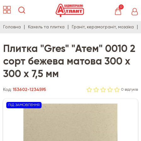
0
Головна
Кахель та плитка
Граніт, керамограніт, мозаїка
Плитка "Gres" "Атем" 0010 2
сорт бежева матова 300 х
300 х 7,5 мм
Код:
153602-1234595
0 відгуків
ПІД ЗАМОВЛЕННЯ