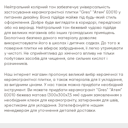
Нейтральний колірний тон забезпечує універсальність
застосування керамогранітної плитки "Gres" "Атем" E0010 у
питаннях дизайну. Вона підійде майже під будь-який стиль
оформлення. Добре буде виглядати в коридорі, передпокої
або на веранді. Нейтральний тон бежевий чудово підійде
для великих магазинів або інших громадських приміщень.
Екологічна безпека даного матеріалу дозволяє
використовувати його в школах і дитячих садках. До того ж
поверхня плитки не вбирає забруднення, її легко утримувати
у чистоті. Не сприйнятлива до хімічного впливу не тільки
побутових засобів для чищення, але сильних кислот і
розчинників.
Наш інтернет магазин пропонує великий вибір керамічної та
керамогранітної плитки, а також матеріалів для її укладання,
за вигідними цінами. У нас також можна придбати необхідний
інструмент. Ви можете придбати керамограніт "Gres" "Атем"
E0010 бежева матова (300х300х7,5 мм) одним замовленням з
необхідним клеєм для керамограніту, затиранням для швів,
хрестиками для укладання. Зателефонуйте нашим
менеджерам для уточнення деталей доставки.