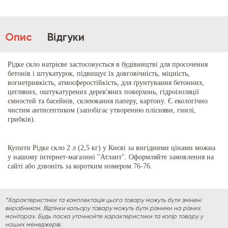
Опис
Відгуки
Рідке скло натрієве застосовується в будівництві для просочення
бетонів і штукатурок, підвищує їх довговічність, міцність,
вогнетривкість, атмосферостійкість, для ґрунтування бетонних,
цегляних, оштукатурених дерев'яних поверхонь, гідроізоляції
ємностей та басейнів, склеювання паперу, картону. Є екологічно
чистим антисептиком (запобігає утворенню плісняви, гнилі,
грибків).
Купити
Рідке скло 2 л (2,5 кг) у Києві за вигідними цінами можна
у нашому інтернет-магазині "Атлант". Оформляйте замовлення на
сайті або дзвоніть за коротким номером 76-76.
*Характеристики та комплектація цього товару можуть бути змінені
виробником. Відтінки кольору товару можуть бути різними на різних
моніторах. Будь ласка уточнюйте характеристики та колір товару у
наших менеджерів.