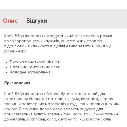
Опис
Відгуки
Клей 88 універсальний водостійкий являє собою розчин
поліхлоропренових каучуків, синтетичних смол та
підсилювачів клейкості в суміші етилацетату й бензину-
розчинника.
Висока початкова міцність
Надійний контактний клей
Холодне затвердіння
Призначення:
Клей 88 універсальний може бути використаний для
склеювання більшості матеріалів: гуми, кераміки, дерева,
тканин й полімерних матеріалів у будь-яких поєднаннях між
собою. Особливо добре себе зарекомендував для
приклеювання вулканізованих гум, шкіри та щільних тканин
до металів, їх сплавів, скла, бетону та інших матеріалів.