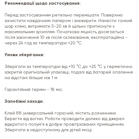
Рекомендації щодо застосування:
Перед застосуванням ретельно перемішати. Поверхню
зачистити наждачним папером і знежирити. Нанести тонкий
шар клею, витримати 5-20 хв й щільно притиснути з
максимальним зусиллям. Початкова міцність досягається
після закінчення 10 хв після склеювання, експлуатаційна -
через 24 год за температури +20 °С.
Умови зберігання:
Зберігати за температури від +10 °С до +25 °С у герметично
закритій оригінальній упаковці, подалі від батарей опалення
на відстані більше ніж 1 м.
Гарантійний термін - 18 міс.
Запобіжні заходи:
Клей 88 універсальний горючий, містить розчинники.
Берегти від вогню. Роботи проводити далеко від джерел
відкритого полум'я в добре провітрюваних приміщеннях.
Зберігати в недоступному для дітей місці.