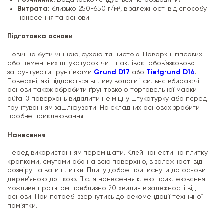
Розчинник:
Вода (рекомендується не розводити)
Витрата:
близько 250-650 г/м², в залежності від способу
нанесення та основи.
Підготовка основи
Повинна бути міцною, сухою та чистою. Поверхні гіпсових
або цементних штукатурок чи шпаклівок обов’язковово
загрунтувати грунтівками
Grund D17
або
Tiefgrund D14
.
Поверхні, які піддаються впливу вологи і сильно вбираючі
основи також обробити ґрунтовкою торговельної марки
düfa. З поверхонь видалити не міцну штукатурку або перед
ґрунтуванням зашліфувати. На складних основах зробити
пробне приклеювання.
Нанесення
Перед використанням перемішати. Клей нанести на плитку
крапками, смугами або на всю поверхню, в залежності від
розміру та ваги плитки. Плиту добре притиснути до основи
дерев’яною дошкою. Після нанесення клею приклеювання
можливе протягом приблизно 20 хвилин в залежності від
основи. При потребі звернутись до рекомендації технічної
пам’ятки.