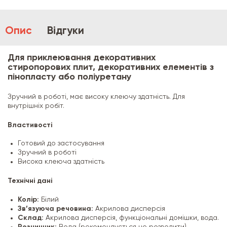
Опис
Відгуки
Для приклеювання декоративних
стиропорових плит, декоративних елементів з
пінопласту або поліуретану
Зручний в роботі, має високу клеючу здатність. Для
внутрішніх робіт.
Властивості
Готовий до застосування
Зручний в роботі
Висока клеюча здатність
Технічні дані
Колір:
Білий
Зв’язуюча речовина:
Акрилова дисперсія
Склад:
Акрилова дисперсія, функціональні домішки, вода.