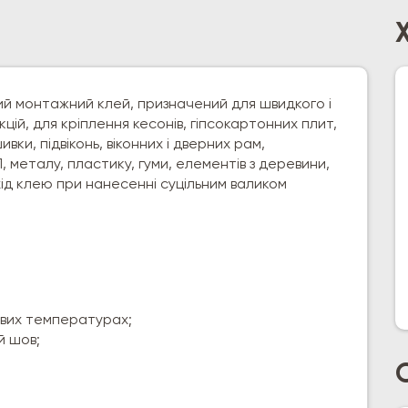
сний монтажний клей, призначений для швидкого і
ій, для кріплення кесонів, гіпсокартонних плит,
вки, підвіконь, віконних і дверних рам,
 металу, пластику, гуми, елементів з деревини,
ихід клею при нанесенні суцільним валиком
ових температурах;
й шов;