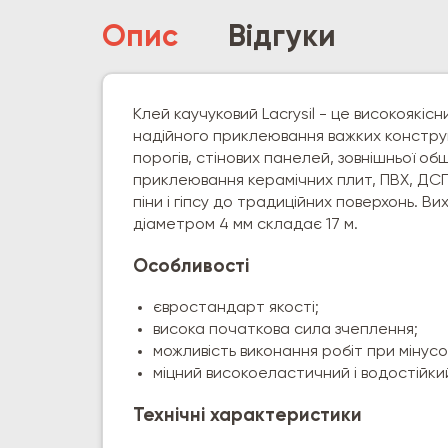
Опис
Відгуки
Клей каучуковий Lacrysil - це високоякі
надійного приклеювання важких конструкц
порогів, стінових панелей, зовнішньої обши
приклеювання керамічних плит, ПВХ, ДСП,
піни і гіпсу до традиційних поверхонь. В
діаметром 4 мм складає 17 м.
Особливості
євростандарт якості;
висока початкова сила зчеплення;
можливість виконання робіт при мінус
міцний високоеластичний і водостійки
Технічні характеристики