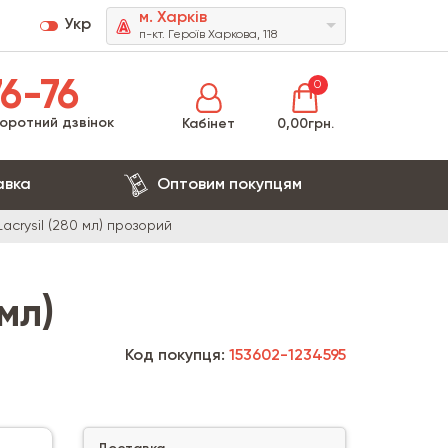
м. Харків
Укр
п-кт. Героїв Харкова, 118
6-76
0
оротний дзвінок
Кабінет
0,00грн.
авка
Оптовим покупцям
acrysil (280 мл) прозорий
мл)
Код покупця:
153602-1234595