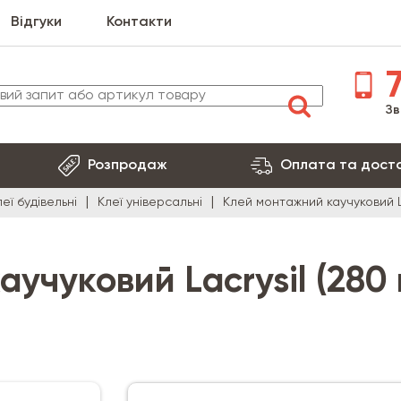
Відгуки
Контакти
7
Зв
Розпродаж
Оплата та дост
леї будівельні
Клеї універсальні
Клей монтажний каучуковий L
учуковий Lacrysil (280 