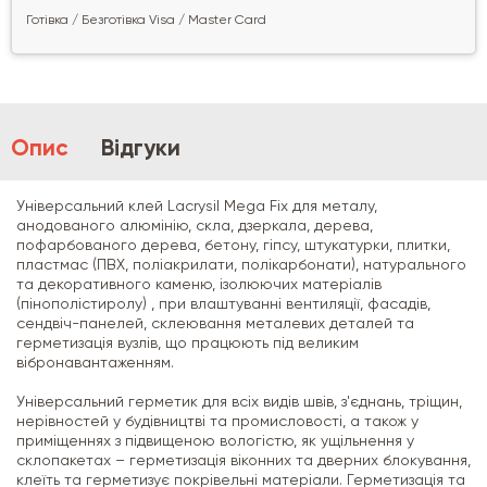
Готівка / Безготівка Visa / Master Card
Опис
Відгуки
Універсальний клей Lacrysil Mega Fix для металу,
анодованого алюмінію, скла, дзеркала, дерева,
пофарбованого дерева, бетону, гіпсу, штукатурки, плитки,
пластмас (ПВХ, поліакрилати, полікарбонати), натурального
та декоративного каменю, ізолюючих матеріалів
(пінополістиролу) , при влаштуванні вентиляції, фасадів,
сендвіч-панелей, склеювання металевих деталей та
герметизація вузлів, що працюють під великим
вібронавантаженням.
Універсальний герметик для всіх видів швів, з'єднань, тріщин,
нерівностей у будівництві та промисловості, а також у
приміщеннях з підвищеною вологістю, як ущільнення у
склопакетах – герметизація віконних та дверних блокування,
клеїть та герметизує покрівельні матеріали. Герметизація та