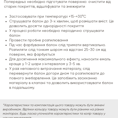
Попередньо необхідно підготувати поверхню: очистити від
старих покриттів, відшліфувати та знежирити
Застосовувати при температурі +15-+30°С
Струшувати балон до З-х хвилин, щоб розмішати вміст. Це
дозволить досягти однорідності покриття
У процесі роботи необхідно періодично струшувати
балон
Провести пробне розпилювання
Під час фарбування балон слід тримати вертикально.
Розпиляти слід тонким шаром на відстані 25-30 см від
поверхні, яка фарбується
Для досягнення максимального ефекту, наносити емаль
краще у 1-2 шари з інтервалом у 3-5 хв.
У разі неповного витрачання матеріалу, слід
перевернути балон догори дном та розпилювати до
повного знебарвлення. Це запобіжить засиханню
матеріалу в клапані та дозволить використовувати балон
в подальшому.
*Характеристики та комплектація цього товару можуть бути змінені
виробником. Відтінки кольору товару можуть бути різними на різних
моніторах. Будь ласка уточнюйте характеристики та колір товару у
наших менеджерів.