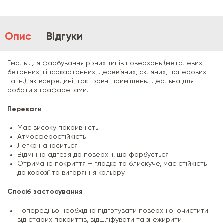
Опис
Відгуки
Емаль для фарбування різних типів поверхонь (металевих,
бетонних, гіпсокартонних, дерев’яних, скляних, паперових
та ін.), як всередині, так і зовні приміщень. Ідеальна для
роботи з трафаретами.
Переваги
Має високу покривність
Атмосферостійкість
Легко наноситься
Відмінна адгезія до поверхні, що фарбується
Отримане покриття – гладке та блискуче, має стійкість
до корозії та вигоряння кольору.
Спосіб застосування
Попередньо необхідно підготувати поверхню: очистити
від старих покриттів, відшліфувати та знежирити