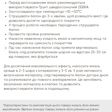
Перед застосуванням емалі рекомендується
використовувати Ґрунт швидкосохнучий ZEBRA
Застосовувати при температурі +15-+30°С
Струшувати балон до З-х хвилин, щоб розмішати вміст. Це
дозволить досягти однорідності покриття
У процесі роботи необхідно періодично струшувати
балон
Провести пробне розпилення
Нанести невеличку кількість емалі в непомітному місці та
перевірити на сумісність з покриттям
Під час нанесення балон слід тримати вертикально.
Емаль слід розпиляти тонким шаром на відстані 25-30 см
від поверхні, яка фарбується
Для досягнення максимального ефекту, наносити емаль
краще в 2-3 шари з інтервалом у 3-5 хв. У разі неповного
витрачання матеріалу, слід перевернути балон догори дном
та розпилювати до повного знебарвлення. Це запобіжить
засиханню матеріалу в клапані та дозволить
використовувати балон в подальшому.
*Характеристики та комплектація цього товару можуть бути змінені
виробником. Відтінки кольору товару можуть бути різними на різних