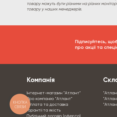
товару можуть бути різними на різних моніто
товару у наших менеджерів.
Підписуйтесь, що
про акції та спеці
Компанія
Скла
Інтернет-магазин "Атлант"
"Атлан
Про компанію "Атлант"
"Атлант
КНОПКА
Оплата та доставка
"Атлан
СВЯЗИ
Гарантії та якість
Публічний договір (оферта)