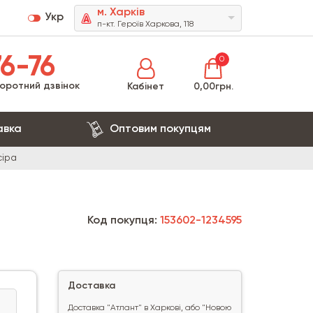
м. Харків
Укр
п-кт. Героїв Харкова, 118
6-76
0
оротний дзвінок
Кабінет
0,00грн.
авка
Оптовим покупцям
сіра
Код покупця:
153602-1234595
Доставка
Доставка "Атлант" в Харкові, або "Новою