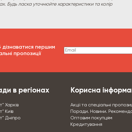
рах. Будь ласка уточнюйте характеристики та колір
б дізнаватися першим
альні пропозиції
ди в регіонах
Корисна інформа
т" Харків
Акції та спеціальні пропозиц
" Київ
Поради. Новини. Рекоменда
т" Дніпро
Оптовим покупцям
Кредитування