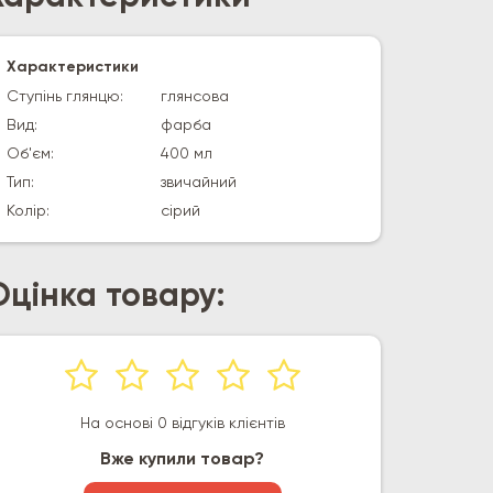
Характеристики
Ступінь глянцю:
глянсова
Вид:
фарба
Об'єм:
400 мл
Тип:
звичайний
Колір:
сірий
Оцінка товару:
На основі 0 відгуків клієнтів
Вже купили товар?