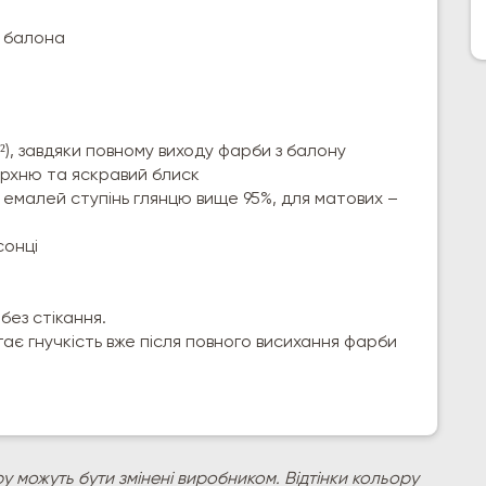
и балона
²), завдяки повному виходу фарби з балону
ерхню та яскравий блиск
х емалей ступінь глянцю вище 95%, для матових –
сонці
без стікання.
гає гнучкість вже після повного висихання фарби
у можуть бути змінені виробником. Відтінки кольору