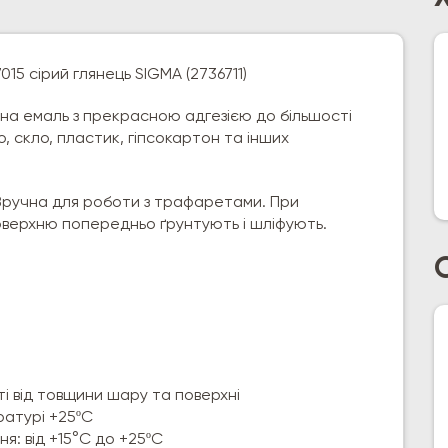
15 сірий глянець SIGMA (2736711)
на емаль з прекрасною адгезією до більшості
, скло, пластик, гіпсокартон та інших
Зручна для роботи з трафаретами. При
оверхню попередньо ґрунтують і шліфують.
ті від товщини шару та поверхні
ратурі +25ºС
: від +15°C до +25ºС