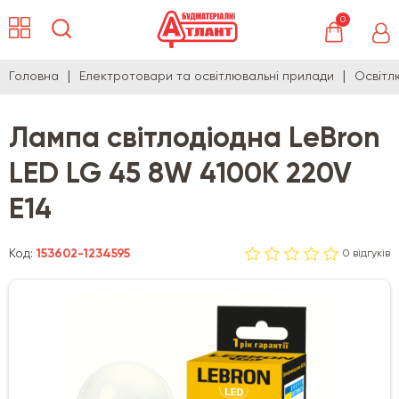
0
Головна
Електротовари та освітлювальні прилади
Освітл
Лампа світлодіодна LeBron
LED LG 45 8W 4100K 220V
E14
Код:
153602-1234595
0 відгуків