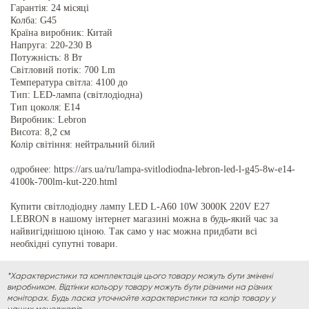
Гарантія: 24 місяці
Колба: G45
Країна виробник: Китай
Напруга: 220-230 В
Потужність: 8 Вт
Світловий потік: 700 Lm
Температура світла: 4100 до
Тип: LED-лампа (світлодіодна)
Тип цоколя: E14
Виробник: Lebron
Висота: 8,2 см
Колір світіння: нейтральний білий
одробнее: https://ars.ua/ru/lampa-svitlodiodna-lebron-led-l-g45-8w-e14-
4100k-700lm-kut-220.html
Купити світлодіодну лампу LED L-A60 10W 3000K 220V E27
LEBRON в нашому інтернет магазині можна в будь-який час за
найвигіднішою ціною. Так само у нас можна придбати всі
необхідні супутні товари.
*Характеристики та комплектація цього товару можуть бути змінені
виробником. Відтінки кольору товару можуть бути різними на різних
моніторах. Будь ласка уточнюйте характеристики та колір товару у