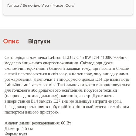
Готівка / Безготівка Visa / Master Card
Опис
Відгуки
Світлодіодна лампочка LeBron LED L-G45 8W E14 4100K 700lm є
моделлю зниженого енергоспоживання. Світлодіоди дуже
економічні, ефективні і безпечні завдяки тому, що набагато більше
енергії перетворюється в світлову, а не теплову, як у випадку ламп
розжарювання. Лампочки з типоформою цоколя E14 ще називають
"міньйонами" через розмір. Такі лампочки часто використовуються
для точкового або додаткового освітлення, побутової техніки
(наприклад, в холодильнику), каганців, люстр. Дуже часто
використання E14 замість E27 значно зменшує витрати енергії.
Перед використанням в побутовій техніці ознайомтеся з технічним
паспортом вашого пристрою.
Аналог лампи розжарювання: 60 Вт
Діаметр: 4,5 см
Форма: куля